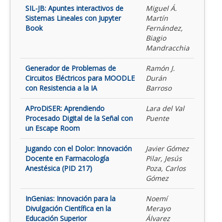
SIL-JB: Apuntes interactivos de
Miguel Á.
Sistemas Lineales con Jupyter
Martín
Book
Fernández,
Biagio
Mandracchia
Generador de Problemas de
Ramón J.
Circuitos Eléctricos para MOODLE
Durán
con Resistencia a la IA
Barroso
AProDiSER: Aprendiendo
Lara del Val
Procesado Digital de la Señal con
Puente
un Escape Room
Jugando con el Dolor: Innovación
Javier Gómez
Docente en Farmacología
Pilar, Jesús
Anestésica (PID 217)
Poza, Carlos
Gómez
InGenias: Innovación para la
Noemí
Divulgación Científica en la
Merayo
Educación Superior
Álvarez