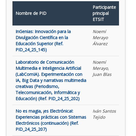
Participante
Nombre de PID
principal
ETSIT
InGenias: Innovación para la
Noemí
Divulgación Científica en la
Merayo
Educación Superior (Ref.
Álvarez
PID_24_25_145)
Laboratorio de Comunicación
Noemí
Multimedia e Inteligencia Artificial
Merayo,
(LabComIA). Experimentación con
Juan Blas
IA, Big Data y narrativas multimedia
creativas (Periodismo,
Telecomunicación, Informática y
Educación) (Ref. PID_24_25_202)
No es magia, ¡es Electrónica!:
Iván Santos
Experiencias prácticas con Sistemas
Tejido
Electrónicos (continuación) (Ref.
PID_24_25_207)