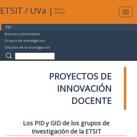
ETSIT
/
UVa
|
Acceso
Expan
Intranet
naveg
PID
Noticias y Actividades
Grupos de investigación
Difusión de la investigación
PROYECTOS DE
INNOVACIÓN
DOCENTE
Los PID y GID de los grupos de
investigación de la ETSIT