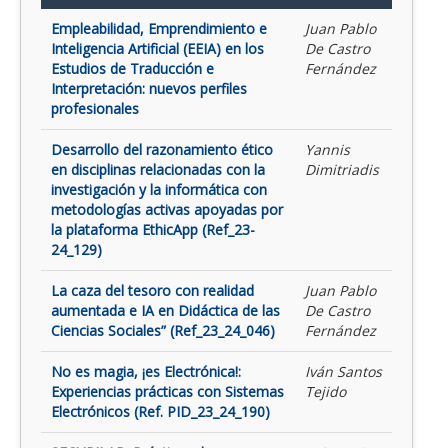
Empleabilidad, Emprendimiento e
Juan Pablo
Inteligencia Artificial (EEIA) en los
De Castro
Estudios de Traducción e
Fernández
Interpretación: nuevos perfiles
profesionales
Desarrollo del razonamiento ético
Yannis
en disciplinas relacionadas con la
Dimitriadis
investigación y la informática con
metodologías activas apoyadas por
la plataforma EthicApp (Ref_23-
24_129)
La caza del tesoro con realidad
Juan Pablo
aumentada e IA en Didáctica de las
De Castro
Ciencias Sociales” (Ref_23_24_046)
Fernández
No es magia, ¡es Electrónica!:
Iván Santos
Experiencias prácticas con Sistemas
Tejido
Electrónicos (Ref. PID_23_24_190)