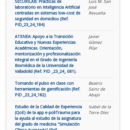
SECURILAB: Prácticas de
Luis M. San
laboratorio en Inteligencia Artificial
José
centradas en sistemas low-cost de
Revuelta
seguridad en domicilios (Ref.
PID_23_24_184)
ATENEA: Apoyo a la Transición
Javier
Educativa y Nuevas Experiencias
Gómez
Académicas. Orientación,
Pilar
mentorización y profesionalización
integral en el Grado de Ingeniería
Biomédica de la Universidad de
Valladolid (Ref. PID _23_24_ 081).
Tomando el pulso en clase con
Beatriz
herramientas de gamificación (Ref.
Sainz de
PID _23_24_182)
Abajo
Estudio de la Calidad de Experiencia
Isabel de la
(QoE) de la app e-poliTrauma para
Torre Díez
la ayuda al estudio de la asignatura
del grado de medicina "Simulación
Clínica Avanzada" (Ref.