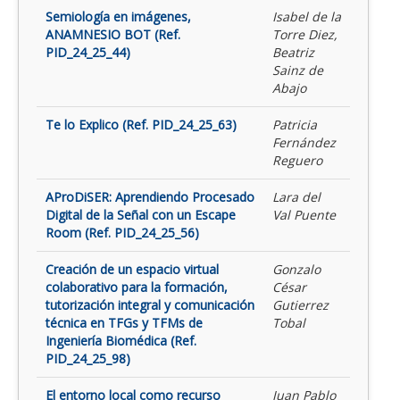
Semiología en imágenes,
Isabel de la
ANAMNESIO BOT (Ref.
Torre Diez,
PID_24_25_44)
Beatriz
Sainz de
Abajo
Te lo Explico (Ref. PID_24_25_63)
Patricia
Fernández
Reguero
AProDiSER: Aprendiendo Procesado
Lara del
Digital de la Señal con un Escape
Val Puente
Room (Ref. PID_24_25_56)
Creación de un espacio virtual
Gonzalo
colaborativo para la formación,
César
tutorización integral y comunicación
Gutierrez
técnica en TFGs y TFMs de
Tobal
Ingeniería Biomédica (Ref.
PID_24_25_98)
El entorno local como recurso
Juan Pablo