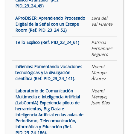
PID_23_24_49)
AProDiSER: Aprendiendo Procesado
Lara del
Digital de la Señal con un Escape
Val Puente
Room (Ref. PID_23_24_52)
Te lo Explico (Ref. PID_23_24_61)
Patricia
Fernández
Reguero
InGenias: Fomentando vocaciones
Noemi
tecnológicas y la divulgación
Merayo
científica (Ref. PID_23_24_141).
Álvarez
Laboratorio de Comunicación
Noemí
Multimedia e Inteligencia Artificial
Merayo,
(LabComIA) Experiencia piloto de
Juan Blas
herramientas, Big Data e
Inteligencia Artificial en las aulas de
Periodismo, Telecomunicación,
Informática y Educación (Ref.
PID_23_24_186).