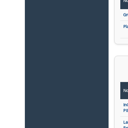
No
Gr
Pl
No
In
PI
La
Ex