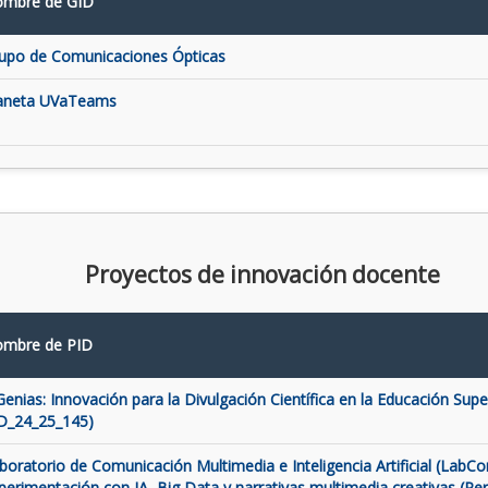
mbre de GID
upo de Comunicaciones Ópticas
aneta UVaTeams
Proyectos de innovación docente
mbre de PID
Genias: Innovación para la Divulgación Científica en la Educación Super
D_24_25_145)
boratorio de Comunicación Multimedia e Inteligencia Artificial (LabCo
perimentación con IA, Big Data y narrativas multimedia creativas (Pe