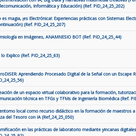
lecomunicación, Informática y Educación) (Ref. PID_24_25_202)
 es magia, ¡es Electrónica!: Experiencias prácticas con Sistemas Elect
ontinuación) (Ref. PID_24_25_207)
miología en imágenes, ANAMNESIO BOT (Ref. PID_24_25_44)
 lo Explico (Ref. PID_24_25_63)
roDiSER: Aprendiendo Procesado Digital de la Señal con un Escape 
D_24_25_56)
eación de un espacio virtual colaborativo para la formación, tutorizaci
municación técnica en TFGs y TFMs de Ingeniería Biomédica (Ref. P
 entorno local como recurso didáctico en la formación de maestros a 
za del Tesoro con IA (Ref_24_25_050)
mificación en las prácticas de laboratorio mediante yincanas digitales
D_24_25_92)