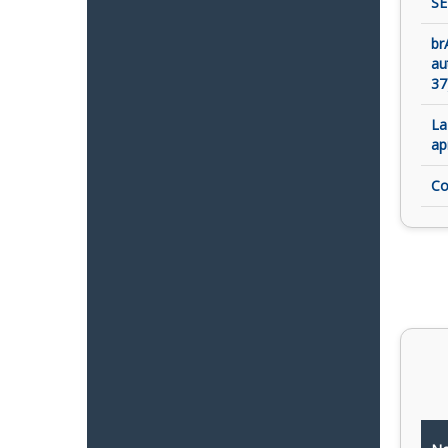
SE
br
au
37
La
ap
Co