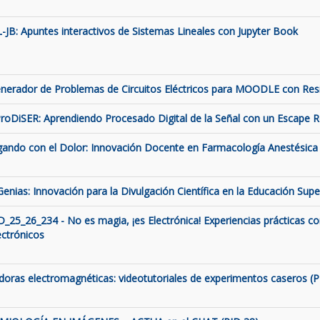
L-JB: Apuntes interactivos de Sistemas Lineales con Jupyter Book
nerador de Problemas de Circuitos Eléctricos para MOODLE con Resis
roDiSER: Aprendiendo Procesado Digital de la Señal con un Escape
gando con el Dolor: Innovación Docente en Farmacología Anestésica 
Genias: Innovación para la Divulgación Científica en la Educación Supe
D_25_26_234 - No es magia, ¡es Electrónica! Experiencias prácticas c
ectrónicos
ldoras electromagnéticas: videotutoriales de experimentos caseros (P