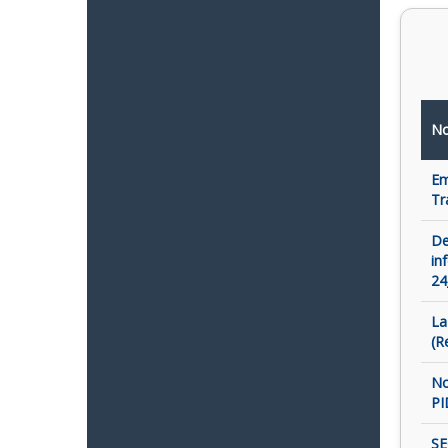
No
Em
Tr
De
in
24
La
(R
No
PI
SE