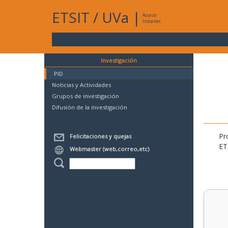
ETSIT
/
UVa
|
Acceso
Intranet
Investigación
PID
Noticias y Actividades
Grupos de investigación
Difusión de la investigación
Pr
Felicitaciones y quejas
ET
Webmaster (web,correo,etc)