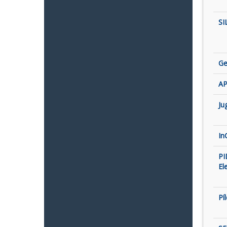
SI
Ge
AP
Ju
In
PI
El
Pí