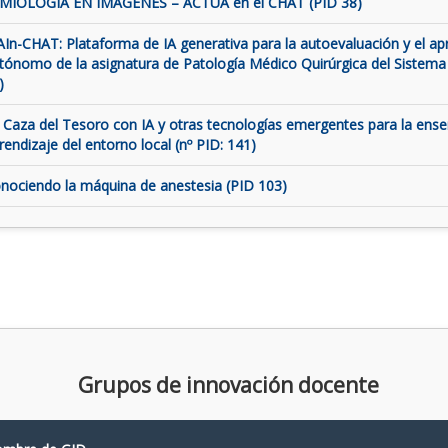
MIOLOGÍA EN IMÁGENES – ACTUA en el CHAT (PID 38)
AIn-CHAT: Plataforma de IA generativa para la autoevaluación y el ap
tónomo de la asignatura de Patología Médico Quirúrgica del Sistema
)
 Caza del Tesoro con IA y otras tecnologías emergentes para la ens
rendizaje del entorno local (nº PID: 141)
nociendo la máquina de anestesia (PID 103)
Grupos de innovación docente