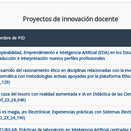
Proyectos de innovación docente
mbre de PID
pleabilidad, Emprendimiento e Inteligencia Artificial (EEIA) en los Est
aducción e Interpretación: nuevos perfiles profesionales
sarrollo del razonamiento ético en disciplinas relacionadas con la inve
formática con metodologías activas apoyadas por la plataforma Ethic
_129)
 caza del tesoro con realidad aumentada e IA en Didáctica de las Cien
ef_23_24_046)
 es magia, ¡es Electrónica!: Experiencias prácticas con Sistemas Elect
D_23_24_190)
CURILAB: Prácticas de laboratorio en Inteligencia Artificial centradas