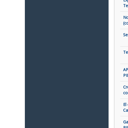
Te
No
(c
Se
Te
AP
PI
Cr
co
El
Ca
Ga
PI