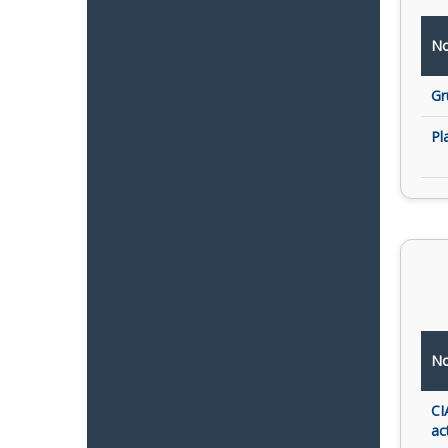
No
Gr
Pl
No
CI
ac