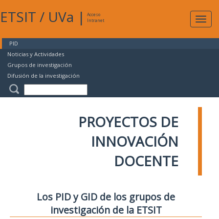
ETSIT
/
UVa
|
Acceso
Expan
Intranet
naveg
PID
Noticias y Actividades
Grupos de investigación
Difusión de la investigación
PROYECTOS DE
INNOVACIÓN
DOCENTE
Los PID y GID de los grupos de
investigación de la ETSIT