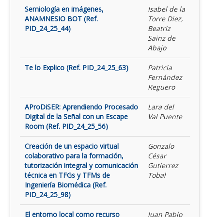
Semiología en imágenes,
Isabel de la
ANAMNESIO BOT (Ref.
Torre Diez,
PID_24_25_44)
Beatriz
Sainz de
Abajo
Te lo Explico (Ref. PID_24_25_63)
Patricia
Fernández
Reguero
AProDiSER: Aprendiendo Procesado
Lara del
Digital de la Señal con un Escape
Val Puente
Room (Ref. PID_24_25_56)
Creación de un espacio virtual
Gonzalo
colaborativo para la formación,
César
tutorización integral y comunicación
Gutierrez
técnica en TFGs y TFMs de
Tobal
Ingeniería Biomédica (Ref.
PID_24_25_98)
El entorno local como recurso
Juan Pablo