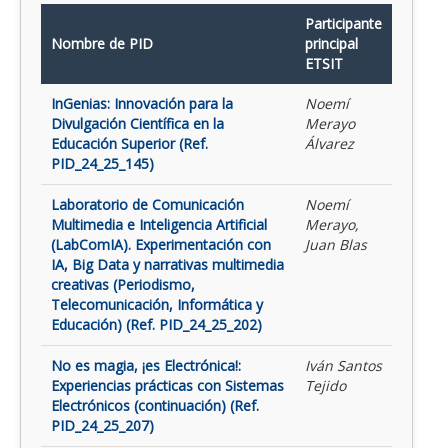
Participante
Nombre de PID
principal
ETSIT
InGenias: Innovación para la
Noemí
Divulgación Científica en la
Merayo
Educación Superior (Ref.
Álvarez
PID_24_25_145)
Laboratorio de Comunicación
Noemí
Multimedia e Inteligencia Artificial
Merayo,
(LabComIA). Experimentación con
Juan Blas
IA, Big Data y narrativas multimedia
creativas (Periodismo,
Telecomunicación, Informática y
Educación) (Ref. PID_24_25_202)
No es magia, ¡es Electrónica!:
Iván Santos
Experiencias prácticas con Sistemas
Tejido
Electrónicos (continuación) (Ref.
PID_24_25_207)