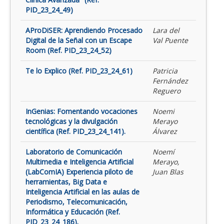
PID_23_24_49)
AProDiSER: Aprendiendo Procesado
Lara del
Digital de la Señal con un Escape
Val Puente
Room (Ref. PID_23_24_52)
Te lo Explico (Ref. PID_23_24_61)
Patricia
Fernández
Reguero
InGenias: Fomentando vocaciones
Noemi
tecnológicas y la divulgación
Merayo
científica (Ref. PID_23_24_141).
Álvarez
Laboratorio de Comunicación
Noemí
Multimedia e Inteligencia Artificial
Merayo,
(LabComIA) Experiencia piloto de
Juan Blas
herramientas, Big Data e
Inteligencia Artificial en las aulas de
Periodismo, Telecomunicación,
Informática y Educación (Ref.
PID_23_24_186).