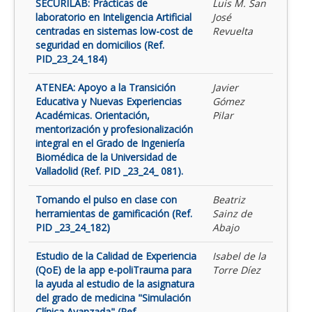
SECURILAB: Prácticas de
Luis M. San
laboratorio en Inteligencia Artificial
José
centradas en sistemas low-cost de
Revuelta
seguridad en domicilios (Ref.
PID_23_24_184)
ATENEA: Apoyo a la Transición
Javier
Educativa y Nuevas Experiencias
Gómez
Académicas. Orientación,
Pilar
mentorización y profesionalización
integral en el Grado de Ingeniería
Biomédica de la Universidad de
Valladolid (Ref. PID _23_24_ 081).
Tomando el pulso en clase con
Beatriz
herramientas de gamificación (Ref.
Sainz de
PID _23_24_182)
Abajo
Estudio de la Calidad de Experiencia
Isabel de la
(QoE) de la app e-poliTrauma para
Torre Díez
la ayuda al estudio de la asignatura
del grado de medicina "Simulación
Clínica Avanzada" (Ref.