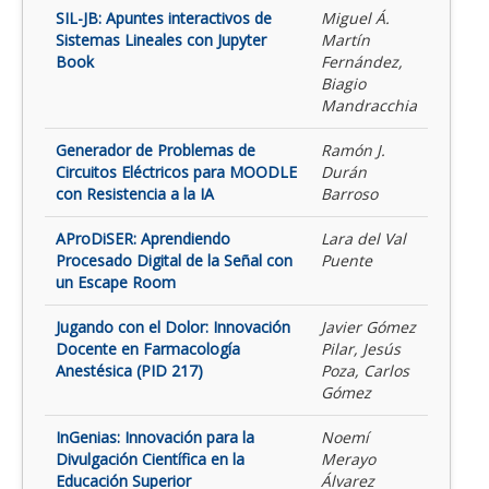
SIL-JB: Apuntes interactivos de
Miguel Á.
Sistemas Lineales con Jupyter
Martín
Book
Fernández,
Biagio
Mandracchia
Generador de Problemas de
Ramón J.
Circuitos Eléctricos para MOODLE
Durán
con Resistencia a la IA
Barroso
AProDiSER: Aprendiendo
Lara del Val
Procesado Digital de la Señal con
Puente
un Escape Room
Jugando con el Dolor: Innovación
Javier Gómez
Docente en Farmacología
Pilar, Jesús
Anestésica (PID 217)
Poza, Carlos
Gómez
InGenias: Innovación para la
Noemí
Divulgación Científica en la
Merayo
Educación Superior
Álvarez