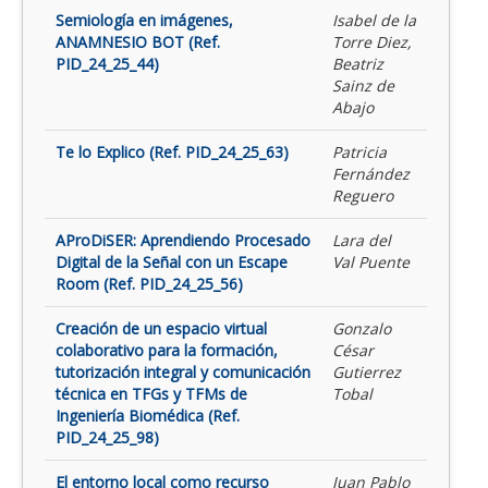
Semiología en imágenes,
Isabel de la
ANAMNESIO BOT (Ref.
Torre Diez,
PID_24_25_44)
Beatriz
Sainz de
Abajo
Te lo Explico (Ref. PID_24_25_63)
Patricia
Fernández
Reguero
AProDiSER: Aprendiendo Procesado
Lara del
Digital de la Señal con un Escape
Val Puente
Room (Ref. PID_24_25_56)
Creación de un espacio virtual
Gonzalo
colaborativo para la formación,
César
tutorización integral y comunicación
Gutierrez
técnica en TFGs y TFMs de
Tobal
Ingeniería Biomédica (Ref.
PID_24_25_98)
El entorno local como recurso
Juan Pablo