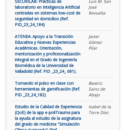
SECURILAB: Prácticas de
Luis M. San
laboratorio en Inteligencia Artificial
José
centradas en sistemas low-cost de
Revuelta
seguridad en domicilios (Ref.
PID_23_24_184)
ATENEA: Apoyo a la Transición
Javier
Educativa y Nuevas Experiencias
Gómez
Académicas. Orientación,
Pilar
mentorización y profesionalización
integral en el Grado de Ingeniería
Biomédica de la Universidad de
Valladolid (Ref. PID _23_24_ 081).
Tomando el pulso en clase con
Beatriz
herramientas de gamificación (Ref.
Sainz de
PID _23_24_182)
Abajo
Estudio de la Calidad de Experiencia
Isabel de la
(QoE) de la app e-poliTrauma para
Torre Díez
la ayuda al estudio de la asignatura
del grado de medicina "Simulación
Clínica Avanzada" (Ref.