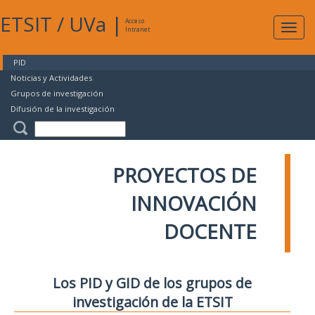
ETSIT
/
UVa
|
Acceso
Expan
Intranet
naveg
PID
Noticias y Actividades
Grupos de investigación
Difusión de la investigación
PROYECTOS DE
INNOVACIÓN
DOCENTE
Los PID y GID de los grupos de
investigación de la ETSIT