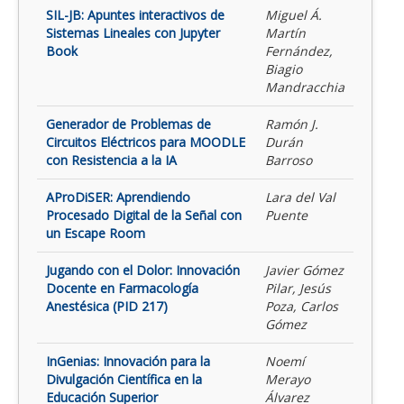
SIL-JB: Apuntes interactivos de
Miguel Á.
Sistemas Lineales con Jupyter
Martín
Book
Fernández,
Biagio
Mandracchia
Generador de Problemas de
Ramón J.
Circuitos Eléctricos para MOODLE
Durán
con Resistencia a la IA
Barroso
AProDiSER: Aprendiendo
Lara del Val
Procesado Digital de la Señal con
Puente
un Escape Room
Jugando con el Dolor: Innovación
Javier Gómez
Docente en Farmacología
Pilar, Jesús
Anestésica (PID 217)
Poza, Carlos
Gómez
InGenias: Innovación para la
Noemí
Divulgación Científica en la
Merayo
Educación Superior
Álvarez