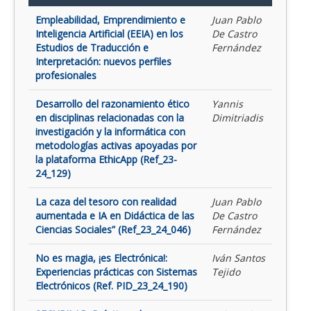
Empleabilidad, Emprendimiento e
Juan Pablo
Inteligencia Artificial (EEIA) en los
De Castro
Estudios de Traducción e
Fernández
Interpretación: nuevos perfiles
profesionales
Desarrollo del razonamiento ético
Yannis
en disciplinas relacionadas con la
Dimitriadis
investigación y la informática con
metodologías activas apoyadas por
la plataforma EthicApp (Ref_23-
24_129)
La caza del tesoro con realidad
Juan Pablo
aumentada e IA en Didáctica de las
De Castro
Ciencias Sociales” (Ref_23_24_046)
Fernández
No es magia, ¡es Electrónica!:
Iván Santos
Experiencias prácticas con Sistemas
Tejido
Electrónicos (Ref. PID_23_24_190)