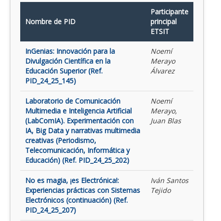
Participante
Nombre de PID
principal
ETSIT
InGenias: Innovación para la
Noemí
Divulgación Científica en la
Merayo
Educación Superior (Ref.
Álvarez
PID_24_25_145)
Laboratorio de Comunicación
Noemí
Multimedia e Inteligencia Artificial
Merayo,
(LabComIA). Experimentación con
Juan Blas
IA, Big Data y narrativas multimedia
creativas (Periodismo,
Telecomunicación, Informática y
Educación) (Ref. PID_24_25_202)
No es magia, ¡es Electrónica!:
Iván Santos
Experiencias prácticas con Sistemas
Tejido
Electrónicos (continuación) (Ref.
PID_24_25_207)