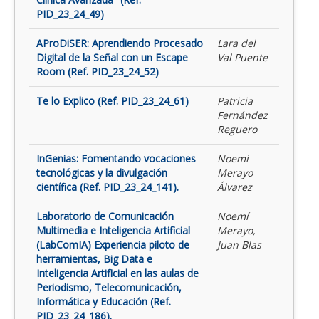
PID_23_24_49)
AProDiSER: Aprendiendo Procesado
Lara del
Digital de la Señal con un Escape
Val Puente
Room (Ref. PID_23_24_52)
Te lo Explico (Ref. PID_23_24_61)
Patricia
Fernández
Reguero
InGenias: Fomentando vocaciones
Noemi
tecnológicas y la divulgación
Merayo
científica (Ref. PID_23_24_141).
Álvarez
Laboratorio de Comunicación
Noemí
Multimedia e Inteligencia Artificial
Merayo,
(LabComIA) Experiencia piloto de
Juan Blas
herramientas, Big Data e
Inteligencia Artificial en las aulas de
Periodismo, Telecomunicación,
Informática y Educación (Ref.
PID_23_24_186).