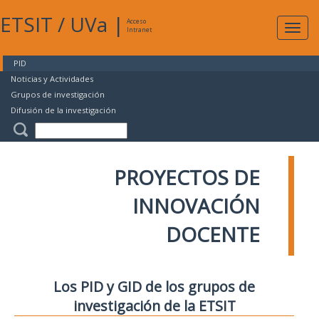
ETSIT
/
UVa
|
Acceso
Expan
Intranet
naveg
PID
Noticias y Actividades
Grupos de investigación
Difusión de la investigación
PROYECTOS DE
INNOVACIÓN
DOCENTE
Los PID y GID de los grupos de
investigación de la ETSIT