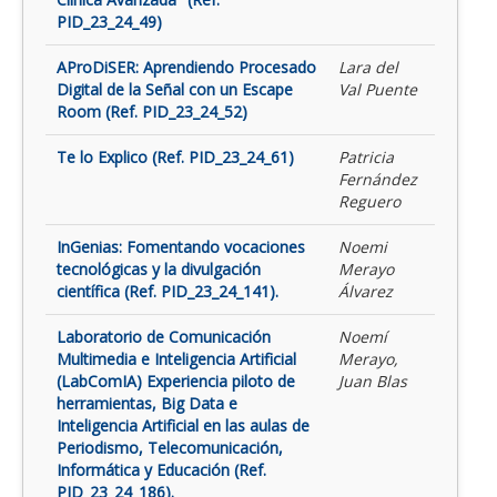
PID_23_24_49)
AProDiSER: Aprendiendo Procesado
Lara del
Digital de la Señal con un Escape
Val Puente
Room (Ref. PID_23_24_52)
Te lo Explico (Ref. PID_23_24_61)
Patricia
Fernández
Reguero
InGenias: Fomentando vocaciones
Noemi
tecnológicas y la divulgación
Merayo
científica (Ref. PID_23_24_141).
Álvarez
Laboratorio de Comunicación
Noemí
Multimedia e Inteligencia Artificial
Merayo,
(LabComIA) Experiencia piloto de
Juan Blas
herramientas, Big Data e
Inteligencia Artificial en las aulas de
Periodismo, Telecomunicación,
Informática y Educación (Ref.
PID_23_24_186).