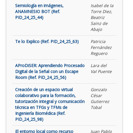
Semiología en imágenes,
Isabel de la
ANAMNESIO BOT (Ref.
Torre Diez,
PID_24_25_44)
Beatriz
Sainz de
Abajo
Te lo Explico (Ref. PID_24_25_63)
Patricia
Fernández
Reguero
AProDiSER: Aprendiendo Procesado
Lara del
Digital de la Señal con un Escape
Val Puente
Room (Ref. PID_24_25_56)
Creación de un espacio virtual
Gonzalo
colaborativo para la formación,
César
tutorización integral y comunicación
Gutierrez
técnica en TFGs y TFMs de
Tobal
Ingeniería Biomédica (Ref.
PID_24_25_98)
El entorno local como recurso
Juan Pablo