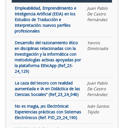
Empleabilidad, Emprendimiento e
Juan Pablo
Inteligencia Artificial (EEIA) en los
De Castro
Estudios de Traducción e
Fernández
Interpretación: nuevos perfiles
profesionales
Desarrollo del razonamiento ético
Yannis
en disciplinas relacionadas con la
Dimitriadis
investigación y la informática con
metodologías activas apoyadas por
la plataforma EthicApp (Ref_23-
24_129)
La caza del tesoro con realidad
Juan Pablo
aumentada e IA en Didáctica de las
De Castro
Ciencias Sociales” (Ref_23_24_046)
Fernández
No es magia, ¡es Electrónica!:
Iván Santos
Experiencias prácticas con Sistemas
Tejido
Electrónicos (Ref. PID_23_24_190)