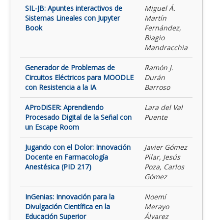
SIL-JB: Apuntes interactivos de
Miguel Á.
Sistemas Lineales con Jupyter
Martín
Book
Fernández,
Biagio
Mandracchia
Generador de Problemas de
Ramón J.
Circuitos Eléctricos para MOODLE
Durán
con Resistencia a la IA
Barroso
AProDiSER: Aprendiendo
Lara del Val
Procesado Digital de la Señal con
Puente
un Escape Room
Jugando con el Dolor: Innovación
Javier Gómez
Docente en Farmacología
Pilar, Jesús
Anestésica (PID 217)
Poza, Carlos
Gómez
InGenias: Innovación para la
Noemí
Divulgación Científica en la
Merayo
Educación Superior
Álvarez