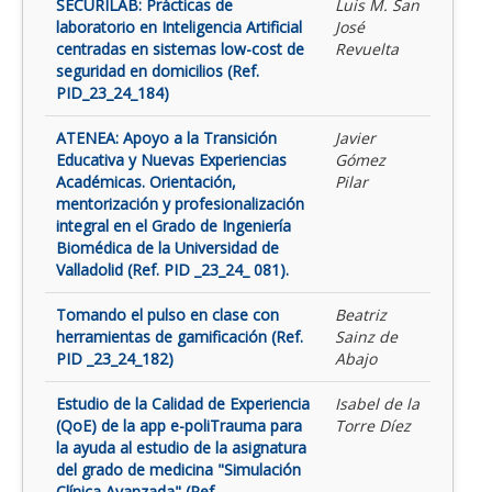
SECURILAB: Prácticas de
Luis M. San
laboratorio en Inteligencia Artificial
José
centradas en sistemas low-cost de
Revuelta
seguridad en domicilios (Ref.
PID_23_24_184)
ATENEA: Apoyo a la Transición
Javier
Educativa y Nuevas Experiencias
Gómez
Académicas. Orientación,
Pilar
mentorización y profesionalización
integral en el Grado de Ingeniería
Biomédica de la Universidad de
Valladolid (Ref. PID _23_24_ 081).
Tomando el pulso en clase con
Beatriz
herramientas de gamificación (Ref.
Sainz de
PID _23_24_182)
Abajo
Estudio de la Calidad de Experiencia
Isabel de la
(QoE) de la app e-poliTrauma para
Torre Díez
la ayuda al estudio de la asignatura
del grado de medicina "Simulación
Clínica Avanzada" (Ref.