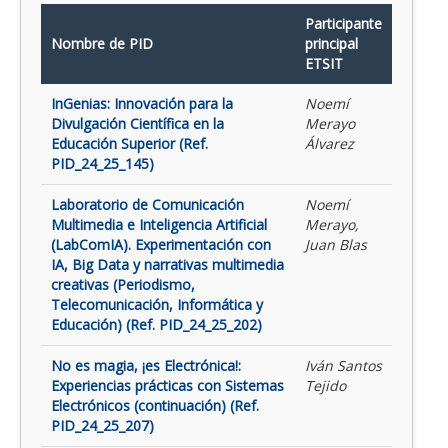
Participante
Nombre de PID
principal
ETSIT
InGenias: Innovación para la
Noemí
Divulgación Científica en la
Merayo
Educación Superior (Ref.
Álvarez
PID_24_25_145)
Laboratorio de Comunicación
Noemí
Multimedia e Inteligencia Artificial
Merayo,
(LabComIA). Experimentación con
Juan Blas
IA, Big Data y narrativas multimedia
creativas (Periodismo,
Telecomunicación, Informática y
Educación) (Ref. PID_24_25_202)
No es magia, ¡es Electrónica!:
Iván Santos
Experiencias prácticas con Sistemas
Tejido
Electrónicos (continuación) (Ref.
PID_24_25_207)