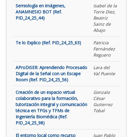
Semiología en imágenes,
Isabel de la
ANAMNESIO BOT (Ref.
Torre Diez,
PID_24_25_44)
Beatriz
Sainz de
Abajo
Te lo Explico (Ref. PID_24_25_63)
Patricia
Fernández
Reguero
AProDiSER: Aprendiendo Procesado
Lara del
Digital de la Señal con un Escape
Val Puente
Room (Ref. PID_24_25_56)
Creación de un espacio virtual
Gonzalo
colaborativo para la formación,
César
tutorización integral y comunicación
Gutierrez
técnica en TFGs y TFMs de
Tobal
Ingeniería Biomédica (Ref.
PID_24_25_98)
El entorno local como recurso
Juan Pablo