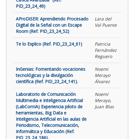
PID_23_24_49)
AProDiSER: Aprendiendo Procesado
Lara del
Digital de la Señal con un Escape
Val Puente
Room (Ref. PID_23_24_52)
Te lo Explico (Ref. PID_23_24_61)
Patricia
Fernández
Reguero
InGenias: Fomentando vocaciones
Noemi
tecnológicas y la divulgación
Merayo
científica (Ref. PID_23_24_141).
Álvarez
Laboratorio de Comunicación
Noemí
Multimedia e Inteligencia Artificial
Merayo,
(LabComIA) Experiencia piloto de
Juan Blas
herramientas, Big Data e
Inteligencia Artificial en las aulas de
Periodismo, Telecomunicación,
Informática y Educación (Ref.
PID_23_24_186).