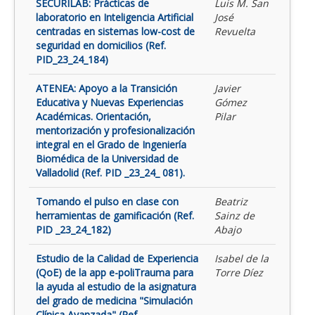
SECURILAB: Prácticas de
Luis M. San
laboratorio en Inteligencia Artificial
José
centradas en sistemas low-cost de
Revuelta
seguridad en domicilios (Ref.
PID_23_24_184)
ATENEA: Apoyo a la Transición
Javier
Educativa y Nuevas Experiencias
Gómez
Académicas. Orientación,
Pilar
mentorización y profesionalización
integral en el Grado de Ingeniería
Biomédica de la Universidad de
Valladolid (Ref. PID _23_24_ 081).
Tomando el pulso en clase con
Beatriz
herramientas de gamificación (Ref.
Sainz de
PID _23_24_182)
Abajo
Estudio de la Calidad de Experiencia
Isabel de la
(QoE) de la app e-poliTrauma para
Torre Díez
la ayuda al estudio de la asignatura
del grado de medicina "Simulación
Clínica Avanzada" (Ref.