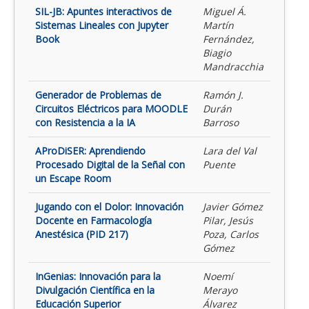
SIL-JB: Apuntes interactivos de
Miguel Á.
Sistemas Lineales con Jupyter
Martín
Book
Fernández,
Biagio
Mandracchia
Generador de Problemas de
Ramón J.
Circuitos Eléctricos para MOODLE
Durán
con Resistencia a la IA
Barroso
AProDiSER: Aprendiendo
Lara del Val
Procesado Digital de la Señal con
Puente
un Escape Room
Jugando con el Dolor: Innovación
Javier Gómez
Docente en Farmacología
Pilar, Jesús
Anestésica (PID 217)
Poza, Carlos
Gómez
InGenias: Innovación para la
Noemí
Divulgación Científica en la
Merayo
Educación Superior
Álvarez