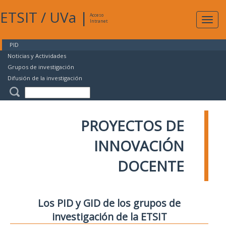
ETSIT
/
UVa
|
Acceso
Expan
Intranet
naveg
PID
Noticias y Actividades
Grupos de investigación
Difusión de la investigación
PROYECTOS DE
INNOVACIÓN
DOCENTE
Los PID y GID de los grupos de
investigación de la ETSIT