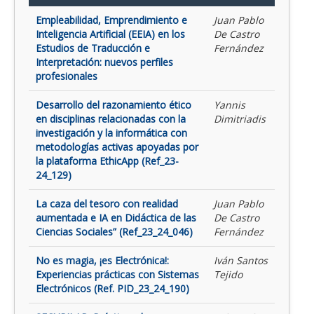
Empleabilidad, Emprendimiento e
Juan Pablo
Inteligencia Artificial (EEIA) en los
De Castro
Estudios de Traducción e
Fernández
Interpretación: nuevos perfiles
profesionales
Desarrollo del razonamiento ético
Yannis
en disciplinas relacionadas con la
Dimitriadis
investigación y la informática con
metodologías activas apoyadas por
la plataforma EthicApp (Ref_23-
24_129)
La caza del tesoro con realidad
Juan Pablo
aumentada e IA en Didáctica de las
De Castro
Ciencias Sociales” (Ref_23_24_046)
Fernández
No es magia, ¡es Electrónica!:
Iván Santos
Experiencias prácticas con Sistemas
Tejido
Electrónicos (Ref. PID_23_24_190)