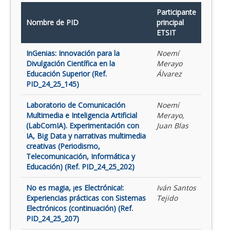
Participante
Nombre de PID
principal
ETSIT
InGenias: Innovación para la
Noemí
Divulgación Científica en la
Merayo
Educación Superior (Ref.
Álvarez
PID_24_25_145)
Laboratorio de Comunicación
Noemí
Multimedia e Inteligencia Artificial
Merayo,
(LabComIA). Experimentación con
Juan Blas
IA, Big Data y narrativas multimedia
creativas (Periodismo,
Telecomunicación, Informática y
Educación) (Ref. PID_24_25_202)
No es magia, ¡es Electrónica!:
Iván Santos
Experiencias prácticas con Sistemas
Tejido
Electrónicos (continuación) (Ref.
PID_24_25_207)