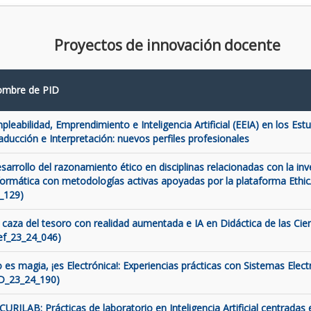
Proyectos de innovación docente
mbre de PID
pleabilidad, Emprendimiento e Inteligencia Artificial (EEIA) en los Est
aducción e Interpretación: nuevos perfiles profesionales
sarrollo del razonamiento ético en disciplinas relacionadas con la inve
formática con metodologías activas apoyadas por la plataforma Ethic
_129)
 caza del tesoro con realidad aumentada e IA en Didáctica de las Cien
ef_23_24_046)
 es magia, ¡es Electrónica!: Experiencias prácticas con Sistemas Elect
D_23_24_190)
CURILAB: Prácticas de laboratorio en Inteligencia Artificial centradas