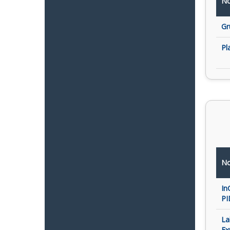
No
Gr
Pl
No
In
PI
La
Ex