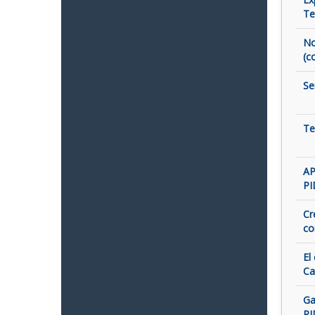
Te
No
(c
Se
Te
AP
PI
Cr
co
El
Ca
Ga
PI