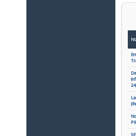
No
Em
Tr
De
in
24
La
(R
No
PI
SE