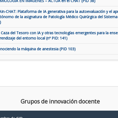
MIOLOGÍA EN IMÁGENES – ACTUA en el CHAT (PID 38)
AIn-CHAT: Plataforma de IA generativa para la autoevaluación y el ap
tónomo de la asignatura de Patología Médico Quirúrgica del Sistema
)
 Caza del Tesoro con IA y otras tecnologías emergentes para la ens
rendizaje del entorno local (nº PID: 141)
nociendo la máquina de anestesia (PID 103)
Grupos de innovación docente