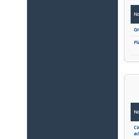
No
Gr
Pl
No
CI
ac