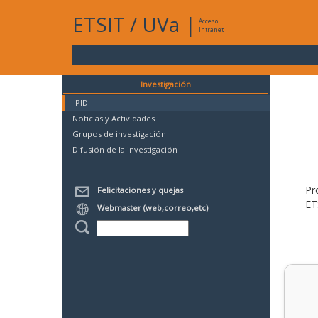
ETSIT
/
UVa
|
Acceso
Intranet
Investigación
PID
Noticias y Actividades
Grupos de investigación
Difusión de la investigación
Pr
Felicitaciones y quejas
ET
Webmaster (web,correo,etc)