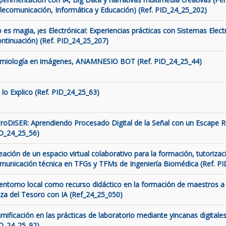
lecomunicación, Informática y Educación) (Ref. PID_24_25_202)
 es magia, ¡es Electrónica!: Experiencias prácticas con Sistemas Elect
ontinuación) (Ref. PID_24_25_207)
miología en imágenes, ANAMNESIO BOT (Ref. PID_24_25_44)
 lo Explico (Ref. PID_24_25_63)
roDiSER: Aprendiendo Procesado Digital de la Señal con un Escape 
D_24_25_56)
eación de un espacio virtual colaborativo para la formación, tutorizaci
municación técnica en TFGs y TFMs de Ingeniería Biomédica (Ref. P
 entorno local como recurso didáctico en la formación de maestros a 
za del Tesoro con IA (Ref_24_25_050)
mificación en las prácticas de laboratorio mediante yincanas digitales
D_24_25_92)