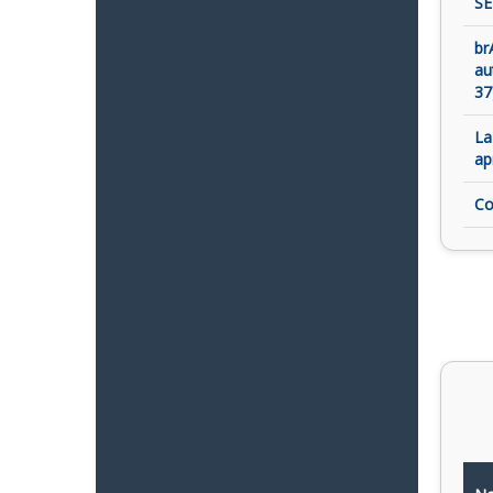
SE
br
au
37
La
ap
Co