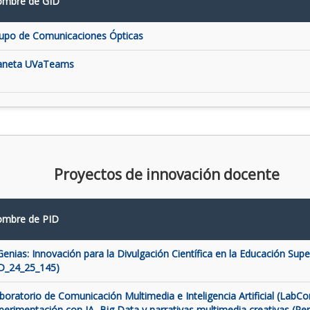
mbre de GID
upo de Comunicaciones Ópticas
aneta UVaTeams
Proyectos de innovación docente
mbre de PID
Genias: Innovación para la Divulgación Científica en la Educación Super
D_24_25_145)
boratorio de Comunicación Multimedia e Inteligencia Artificial (LabCo
perimentación con IA, Big Data y narrativas multimedia creativas (Pe