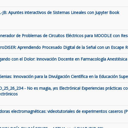
L-JB: Apuntes interactivos de Sistemas Lineales con Jupyter Book
nerador de Problemas de Circuitos Eléctricos para MOODLE con Resis
roDiSER: Aprendiendo Procesado Digital de la Señal con un Escape
gando con el Dolor: Innovación Docente en Farmacología Anestésica 
Genias: Innovación para la Divulgación Científica en la Educación Supe
D_25_26_234 - No es magia, ¡es Electrónica! Experiencias prácticas c
ectrónicos
ldoras electromagnéticas: videotutoriales de experimentos caseros (P