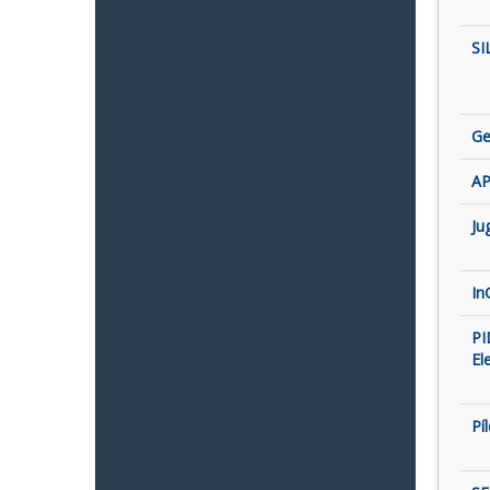
SI
Ge
AP
Ju
In
PI
El
Pí