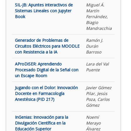
SIL-JB: Apuntes interactivos de
Miguel Á.
Sistemas Lineales con Jupyter
Martín
Book
Fernández,
Biagio
Mandracchia
Generador de Problemas de
Ramón J.
Circuitos Eléctricos para MOODLE
Durán
con Resistencia a la IA
Barroso
AProDiSER: Aprendiendo
Lara del Val
Procesado Digital de la Señal con
Puente
un Escape Room
Jugando con el Dolor: Innovación
Javier Gómez
Docente en Farmacología
Pilar, Jesús
Anestésica (PID 217)
Poza, Carlos
Gómez
InGenias: Innovación para la
Noemí
Divulgación Científica en la
Merayo
Educación Superior
Álvarez