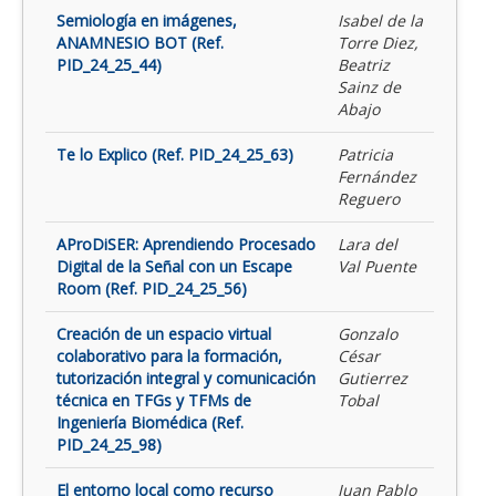
Semiología en imágenes,
Isabel de la
ANAMNESIO BOT (Ref.
Torre Diez,
PID_24_25_44)
Beatriz
Sainz de
Abajo
Te lo Explico (Ref. PID_24_25_63)
Patricia
Fernández
Reguero
AProDiSER: Aprendiendo Procesado
Lara del
Digital de la Señal con un Escape
Val Puente
Room (Ref. PID_24_25_56)
Creación de un espacio virtual
Gonzalo
colaborativo para la formación,
César
tutorización integral y comunicación
Gutierrez
técnica en TFGs y TFMs de
Tobal
Ingeniería Biomédica (Ref.
PID_24_25_98)
El entorno local como recurso
Juan Pablo