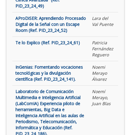
PID_23_24_49)
AProDiSER: Aprendiendo Procesado
Lara del
Digital de la Señal con un Escape
Val Puente
Room (Ref. PID_23_24_52)
Te lo Explico (Ref. PID_23_24_61)
Patricia
Fernández
Reguero
InGenias: Fomentando vocaciones
Noemi
tecnológicas y la divulgación
Merayo
científica (Ref. PID_23_24_141).
Álvarez
Laboratorio de Comunicación
Noemí
Multimedia e Inteligencia Artificial
Merayo,
(LabComIA) Experiencia piloto de
Juan Blas
herramientas, Big Data e
Inteligencia Artificial en las aulas de
Periodismo, Telecomunicación,
Informática y Educación (Ref.
PID_23_24_186).