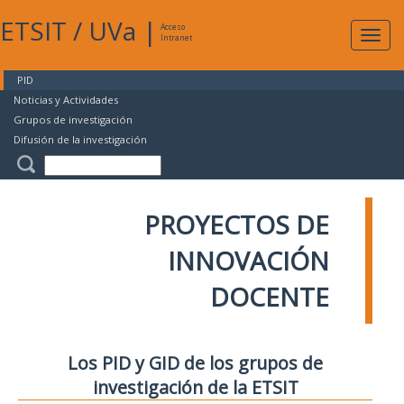
ETSIT
/
UVa
|
Acceso
Expan
Intranet
naveg
PID
Noticias y Actividades
Grupos de investigación
Difusión de la investigación
PROYECTOS DE
INNOVACIÓN
DOCENTE
Los PID y GID de los grupos de
investigación de la ETSIT