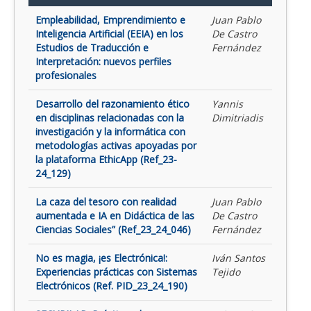
Empleabilidad, Emprendimiento e
Juan Pablo
Inteligencia Artificial (EEIA) en los
De Castro
Estudios de Traducción e
Fernández
Interpretación: nuevos perfiles
profesionales
Desarrollo del razonamiento ético
Yannis
en disciplinas relacionadas con la
Dimitriadis
investigación y la informática con
metodologías activas apoyadas por
la plataforma EthicApp (Ref_23-
24_129)
La caza del tesoro con realidad
Juan Pablo
aumentada e IA en Didáctica de las
De Castro
Ciencias Sociales” (Ref_23_24_046)
Fernández
No es magia, ¡es Electrónica!:
Iván Santos
Experiencias prácticas con Sistemas
Tejido
Electrónicos (Ref. PID_23_24_190)