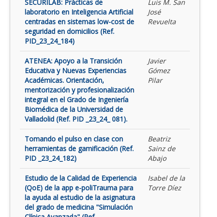
SECURILAB: Prácticas de
Luis M. San
laboratorio en Inteligencia Artificial
José
centradas en sistemas low-cost de
Revuelta
seguridad en domicilios (Ref.
PID_23_24_184)
ATENEA: Apoyo a la Transición
Javier
Educativa y Nuevas Experiencias
Gómez
Académicas. Orientación,
Pilar
mentorización y profesionalización
integral en el Grado de Ingeniería
Biomédica de la Universidad de
Valladolid (Ref. PID _23_24_ 081).
Tomando el pulso en clase con
Beatriz
herramientas de gamificación (Ref.
Sainz de
PID _23_24_182)
Abajo
Estudio de la Calidad de Experiencia
Isabel de la
(QoE) de la app e-poliTrauma para
Torre Díez
la ayuda al estudio de la asignatura
del grado de medicina "Simulación
Clínica Avanzada" (Ref.