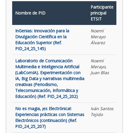
Participante
Nombre de PID
principal
ETSIT
InGenias: Innovación para la
Noemí
Divulgación Científica en la
Merayo
Educación Superior (Ref.
Álvarez
PID_24_25_145)
Laboratorio de Comunicación
Noemí
Multimedia e Inteligencia Artificial
Merayo,
(LabComIA). Experimentación con
Juan Blas
IA, Big Data y narrativas multimedia
creativas (Periodismo,
Telecomunicación, Informática y
Educación) (Ref. PID_24_25_202)
No es magia, ¡es Electrónica!:
Iván Santos
Experiencias prácticas con Sistemas
Tejido
Electrónicos (continuación) (Ref.
PID_24_25_207)