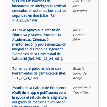
SECURILAB: Prácticas de
Luis M. San
laboratorio en Inteligencia Artificial
José
centradas en sistemas low-cost de
Revuelta
seguridad en domicilios (Ref.
PID_23_24_184)
ATENEA: Apoyo a la Transición
Javier
Educativa y Nuevas Experiencias
Gómez
Académicas. Orientación,
Pilar
mentorización y profesionalización
integral en el Grado de Ingeniería
Biomédica de la Universidad de
Valladolid (Ref. PID _23_24_ 081).
Tomando el pulso en clase con
Beatriz
herramientas de gamificación (Ref.
Sainz de
PID _23_24_182)
Abajo
Estudio de la Calidad de Experiencia
Isabel de la
(QoE) de la app e-poliTrauma para
Torre Díez
la ayuda al estudio de la asignatura
del grado de medicina "Simulación
Clínica Avanzada" (Ref.