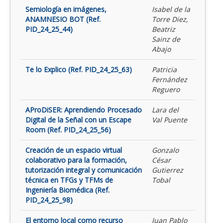
Semiología en imágenes,
Isabel de la
ANAMNESIO BOT (Ref.
Torre Diez,
PID_24_25_44)
Beatriz
Sainz de
Abajo
Te lo Explico (Ref. PID_24_25_63)
Patricia
Fernández
Reguero
AProDiSER: Aprendiendo Procesado
Lara del
Digital de la Señal con un Escape
Val Puente
Room (Ref. PID_24_25_56)
Creación de un espacio virtual
Gonzalo
colaborativo para la formación,
César
tutorización integral y comunicación
Gutierrez
técnica en TFGs y TFMs de
Tobal
Ingeniería Biomédica (Ref.
PID_24_25_98)
El entorno local como recurso
Juan Pablo