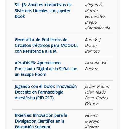
SIL-JB: Apuntes interactivos de
Miguel Á.
Sistemas Lineales con Jupyter
Martín
Book
Fernández,
Biagio
Mandracchia
Generador de Problemas de
Ramón J.
Circuitos Eléctricos para MOODLE
Durán
con Resistencia a la IA
Barroso
AProDiSER: Aprendiendo
Lara del Val
Procesado Digital de la Señal con
Puente
un Escape Room
Jugando con el Dolor: Innovación
Javier Gómez
Docente en Farmacología
Pilar, Jesús
Anestésica (PID 217)
Poza, Carlos
Gómez
InGenias: Innovación para la
Noemí
Divulgación Científica en la
Merayo
Educación Superior
Álvarez