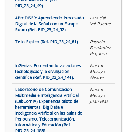
PID_23_24_49)
AProDiSER: Aprendiendo Procesado
Lara del
Digital de la Señal con un Escape
Val Puente
Room (Ref. PID_23_24_52)
Te lo Explico (Ref. PID_23_24_61)
Patricia
Fernández
Reguero
InGenias: Fomentando vocaciones
Noemi
tecnológicas y la divulgación
Merayo
científica (Ref. PID_23_24_141).
Álvarez
Laboratorio de Comunicación
Noemí
Multimedia e Inteligencia Artificial
Merayo,
(LabComIA) Experiencia piloto de
Juan Blas
herramientas, Big Data e
Inteligencia Artificial en las aulas de
Periodismo, Telecomunicación,
Informática y Educación (Ref.
PID_23_24_186).