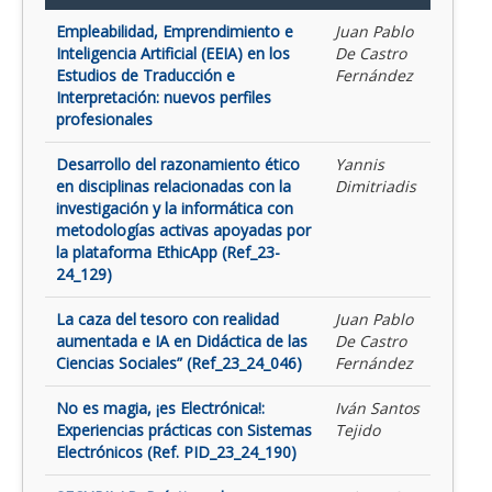
Empleabilidad, Emprendimiento e
Juan Pablo
Inteligencia Artificial (EEIA) en los
De Castro
Estudios de Traducción e
Fernández
Interpretación: nuevos perfiles
profesionales
Desarrollo del razonamiento ético
Yannis
en disciplinas relacionadas con la
Dimitriadis
investigación y la informática con
metodologías activas apoyadas por
la plataforma EthicApp (Ref_23-
24_129)
La caza del tesoro con realidad
Juan Pablo
aumentada e IA en Didáctica de las
De Castro
Ciencias Sociales” (Ref_23_24_046)
Fernández
No es magia, ¡es Electrónica!:
Iván Santos
Experiencias prácticas con Sistemas
Tejido
Electrónicos (Ref. PID_23_24_190)