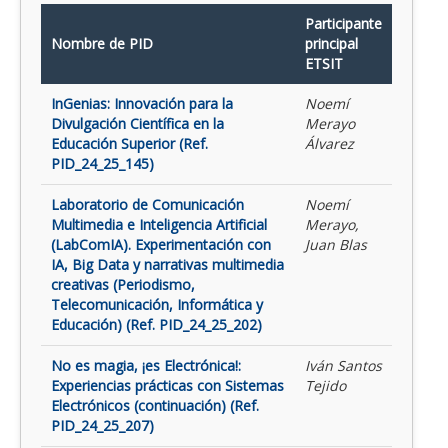
Participante
Nombre de PID
principal
ETSIT
InGenias: Innovación para la
Noemí
Divulgación Científica en la
Merayo
Educación Superior (Ref.
Álvarez
PID_24_25_145)
Laboratorio de Comunicación
Noemí
Multimedia e Inteligencia Artificial
Merayo,
(LabComIA). Experimentación con
Juan Blas
IA, Big Data y narrativas multimedia
creativas (Periodismo,
Telecomunicación, Informática y
Educación) (Ref. PID_24_25_202)
No es magia, ¡es Electrónica!:
Iván Santos
Experiencias prácticas con Sistemas
Tejido
Electrónicos (continuación) (Ref.
PID_24_25_207)