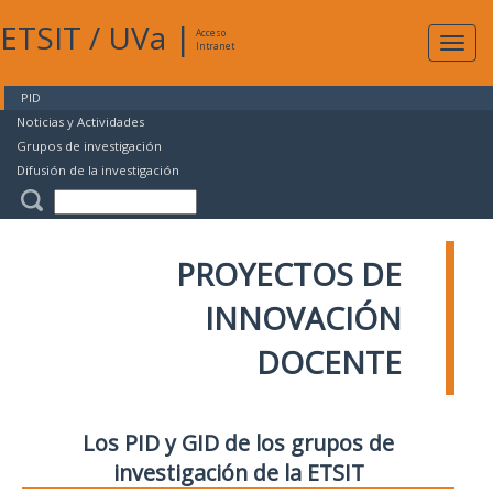
ETSIT
/
UVa
|
Acceso
Expan
Intranet
naveg
PID
Noticias y Actividades
Grupos de investigación
Difusión de la investigación
PROYECTOS DE
INNOVACIÓN
DOCENTE
Los PID y GID de los grupos de
investigación de la ETSIT