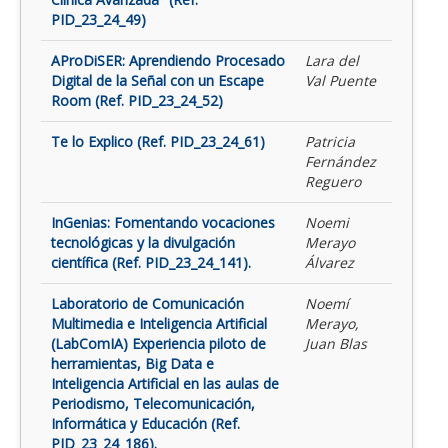
PID_23_24_49)
AProDiSER: Aprendiendo Procesado
Lara del
Digital de la Señal con un Escape
Val Puente
Room (Ref. PID_23_24_52)
Te lo Explico (Ref. PID_23_24_61)
Patricia
Fernández
Reguero
InGenias: Fomentando vocaciones
Noemi
tecnológicas y la divulgación
Merayo
científica (Ref. PID_23_24_141).
Álvarez
Laboratorio de Comunicación
Noemí
Multimedia e Inteligencia Artificial
Merayo,
(LabComIA) Experiencia piloto de
Juan Blas
herramientas, Big Data e
Inteligencia Artificial en las aulas de
Periodismo, Telecomunicación,
Informática y Educación (Ref.
PID_23_24_186).