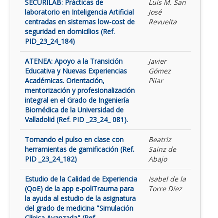
SECURILAB: Prácticas de
Luis M. San
laboratorio en Inteligencia Artificial
José
centradas en sistemas low-cost de
Revuelta
seguridad en domicilios (Ref.
PID_23_24_184)
ATENEA: Apoyo a la Transición
Javier
Educativa y Nuevas Experiencias
Gómez
Académicas. Orientación,
Pilar
mentorización y profesionalización
integral en el Grado de Ingeniería
Biomédica de la Universidad de
Valladolid (Ref. PID _23_24_ 081).
Tomando el pulso en clase con
Beatriz
herramientas de gamificación (Ref.
Sainz de
PID _23_24_182)
Abajo
Estudio de la Calidad de Experiencia
Isabel de la
(QoE) de la app e-poliTrauma para
Torre Díez
la ayuda al estudio de la asignatura
del grado de medicina "Simulación
Clínica Avanzada" (Ref.