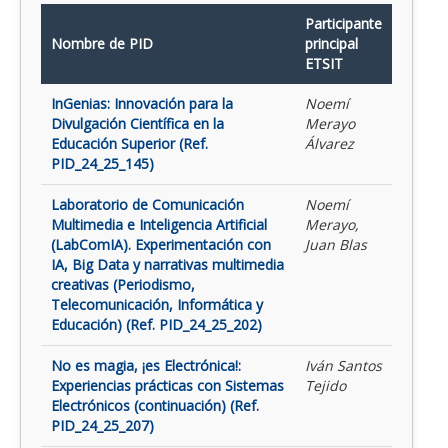
Participante
Nombre de PID
principal
ETSIT
InGenias: Innovación para la
Noemí
Divulgación Científica en la
Merayo
Educación Superior (Ref.
Álvarez
PID_24_25_145)
Laboratorio de Comunicación
Noemí
Multimedia e Inteligencia Artificial
Merayo,
(LabComIA). Experimentación con
Juan Blas
IA, Big Data y narrativas multimedia
creativas (Periodismo,
Telecomunicación, Informática y
Educación) (Ref. PID_24_25_202)
No es magia, ¡es Electrónica!:
Iván Santos
Experiencias prácticas con Sistemas
Tejido
Electrónicos (continuación) (Ref.
PID_24_25_207)