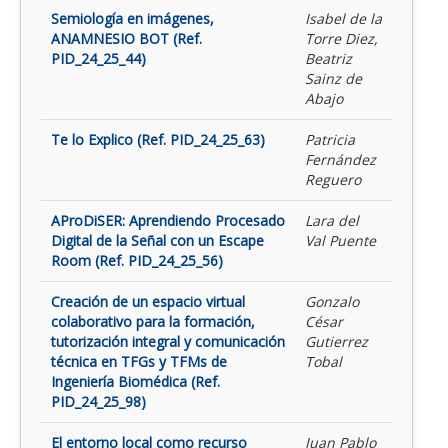
Semiología en imágenes,
Isabel de la
ANAMNESIO BOT (Ref.
Torre Diez,
PID_24_25_44)
Beatriz
Sainz de
Abajo
Te lo Explico (Ref. PID_24_25_63)
Patricia
Fernández
Reguero
AProDiSER: Aprendiendo Procesado
Lara del
Digital de la Señal con un Escape
Val Puente
Room (Ref. PID_24_25_56)
Creación de un espacio virtual
Gonzalo
colaborativo para la formación,
César
tutorización integral y comunicación
Gutierrez
técnica en TFGs y TFMs de
Tobal
Ingeniería Biomédica (Ref.
PID_24_25_98)
El entorno local como recurso
Juan Pablo