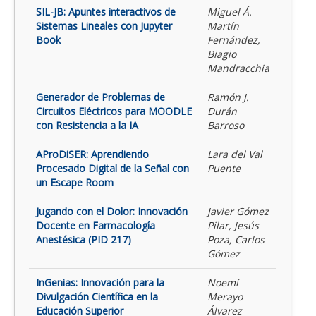
SIL-JB: Apuntes interactivos de
Miguel Á.
Sistemas Lineales con Jupyter
Martín
Book
Fernández,
Biagio
Mandracchia
Generador de Problemas de
Ramón J.
Circuitos Eléctricos para MOODLE
Durán
con Resistencia a la IA
Barroso
AProDiSER: Aprendiendo
Lara del Val
Procesado Digital de la Señal con
Puente
un Escape Room
Jugando con el Dolor: Innovación
Javier Gómez
Docente en Farmacología
Pilar, Jesús
Anestésica (PID 217)
Poza, Carlos
Gómez
InGenias: Innovación para la
Noemí
Divulgación Científica en la
Merayo
Educación Superior
Álvarez