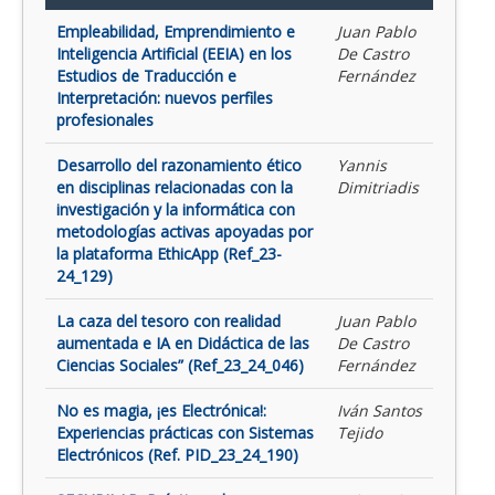
Empleabilidad, Emprendimiento e
Juan Pablo
Inteligencia Artificial (EEIA) en los
De Castro
Estudios de Traducción e
Fernández
Interpretación: nuevos perfiles
profesionales
Desarrollo del razonamiento ético
Yannis
en disciplinas relacionadas con la
Dimitriadis
investigación y la informática con
metodologías activas apoyadas por
la plataforma EthicApp (Ref_23-
24_129)
La caza del tesoro con realidad
Juan Pablo
aumentada e IA en Didáctica de las
De Castro
Ciencias Sociales” (Ref_23_24_046)
Fernández
No es magia, ¡es Electrónica!:
Iván Santos
Experiencias prácticas con Sistemas
Tejido
Electrónicos (Ref. PID_23_24_190)