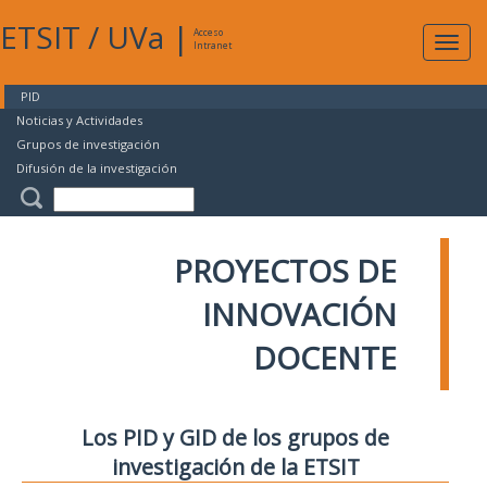
ETSIT
/
UVa
|
Acceso
Expan
Intranet
naveg
PID
Noticias y Actividades
Grupos de investigación
Difusión de la investigación
PROYECTOS DE
INNOVACIÓN
DOCENTE
Los PID y GID de los grupos de
investigación de la ETSIT