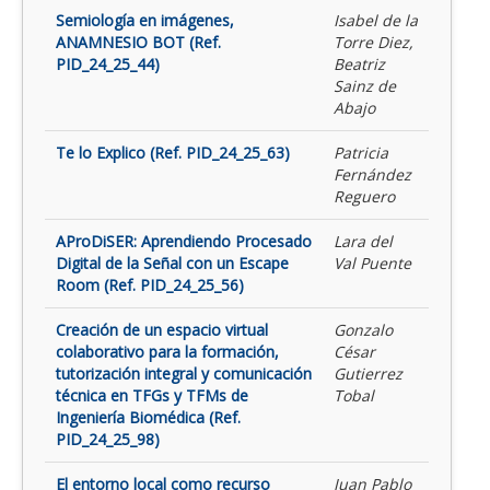
Semiología en imágenes,
Isabel de la
ANAMNESIO BOT (Ref.
Torre Diez,
PID_24_25_44)
Beatriz
Sainz de
Abajo
Te lo Explico (Ref. PID_24_25_63)
Patricia
Fernández
Reguero
AProDiSER: Aprendiendo Procesado
Lara del
Digital de la Señal con un Escape
Val Puente
Room (Ref. PID_24_25_56)
Creación de un espacio virtual
Gonzalo
colaborativo para la formación,
César
tutorización integral y comunicación
Gutierrez
técnica en TFGs y TFMs de
Tobal
Ingeniería Biomédica (Ref.
PID_24_25_98)
El entorno local como recurso
Juan Pablo