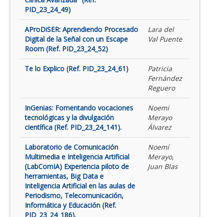
PID_23_24_49)
AProDiSER: Aprendiendo Procesado
Lara del
Digital de la Señal con un Escape
Val Puente
Room (Ref. PID_23_24_52)
Te lo Explico (Ref. PID_23_24_61)
Patricia
Fernández
Reguero
InGenias: Fomentando vocaciones
Noemi
tecnológicas y la divulgación
Merayo
científica (Ref. PID_23_24_141).
Álvarez
Laboratorio de Comunicación
Noemí
Multimedia e Inteligencia Artificial
Merayo,
(LabComIA) Experiencia piloto de
Juan Blas
herramientas, Big Data e
Inteligencia Artificial en las aulas de
Periodismo, Telecomunicación,
Informática y Educación (Ref.
PID_23_24_186).