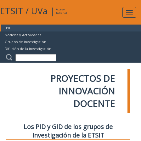
ETSIT
/
UVa
|
Acceso
Expan
Intranet
naveg
PID
Noticias y Actividades
Grupos de investigación
Difusión de la investigación
PROYECTOS DE
INNOVACIÓN
DOCENTE
Los PID y GID de los grupos de
investigación de la ETSIT