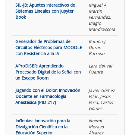
SIL-JB: Apuntes interactivos de
Miguel Á.
Sistemas Lineales con Jupyter
Martín
Book
Fernández,
Biagio
Mandracchia
Generador de Problemas de
Ramón J.
Circuitos Eléctricos para MOODLE
Durán
con Resistencia a la IA
Barroso
AProDiSER: Aprendiendo
Lara del Val
Procesado Digital de la Señal con
Puente
un Escape Room
Jugando con el Dolor: Innovación
Javier Gómez
Docente en Farmacología
Pilar, Jesús
Anestésica (PID 217)
Poza, Carlos
Gómez
InGenias: Innovación para la
Noemí
Divulgación Científica en la
Merayo
Educación Superior
Álvarez