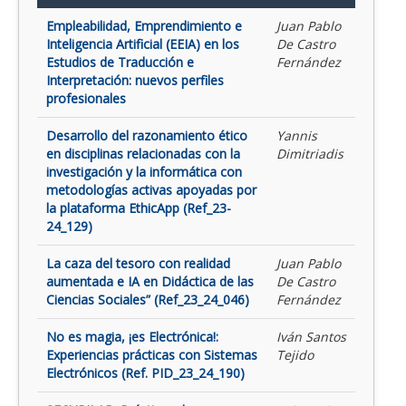
Empleabilidad, Emprendimiento e
Juan Pablo
Inteligencia Artificial (EEIA) en los
De Castro
Estudios de Traducción e
Fernández
Interpretación: nuevos perfiles
profesionales
Desarrollo del razonamiento ético
Yannis
en disciplinas relacionadas con la
Dimitriadis
investigación y la informática con
metodologías activas apoyadas por
la plataforma EthicApp (Ref_23-
24_129)
La caza del tesoro con realidad
Juan Pablo
aumentada e IA en Didáctica de las
De Castro
Ciencias Sociales” (Ref_23_24_046)
Fernández
No es magia, ¡es Electrónica!:
Iván Santos
Experiencias prácticas con Sistemas
Tejido
Electrónicos (Ref. PID_23_24_190)