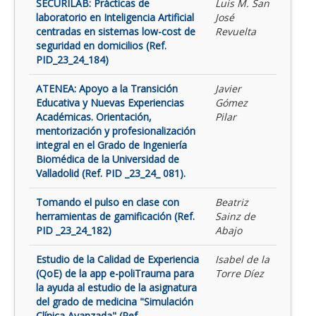
SECURILAB: Prácticas de
Luis M. San
laboratorio en Inteligencia Artificial
José
centradas en sistemas low-cost de
Revuelta
seguridad en domicilios (Ref.
PID_23_24_184)
ATENEA: Apoyo a la Transición
Javier
Educativa y Nuevas Experiencias
Gómez
Académicas. Orientación,
Pilar
mentorización y profesionalización
integral en el Grado de Ingeniería
Biomédica de la Universidad de
Valladolid (Ref. PID _23_24_ 081).
Tomando el pulso en clase con
Beatriz
herramientas de gamificación (Ref.
Sainz de
PID _23_24_182)
Abajo
Estudio de la Calidad de Experiencia
Isabel de la
(QoE) de la app e-poliTrauma para
Torre Díez
la ayuda al estudio de la asignatura
del grado de medicina "Simulación
Clínica Avanzada" (Ref.