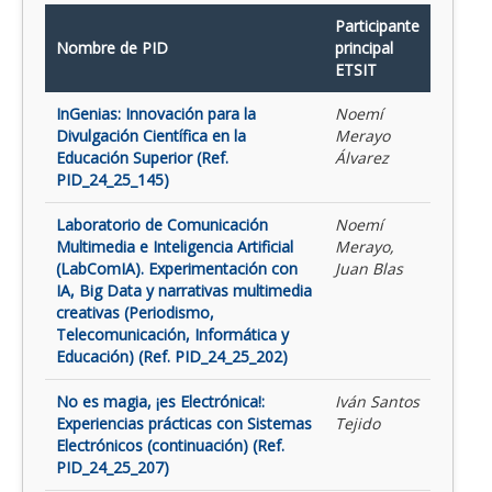
Participante
Nombre de PID
principal
ETSIT
InGenias: Innovación para la
Noemí
Divulgación Científica en la
Merayo
Educación Superior (Ref.
Álvarez
PID_24_25_145)
Laboratorio de Comunicación
Noemí
Multimedia e Inteligencia Artificial
Merayo,
(LabComIA). Experimentación con
Juan Blas
IA, Big Data y narrativas multimedia
creativas (Periodismo,
Telecomunicación, Informática y
Educación) (Ref. PID_24_25_202)
No es magia, ¡es Electrónica!:
Iván Santos
Experiencias prácticas con Sistemas
Tejido
Electrónicos (continuación) (Ref.
PID_24_25_207)