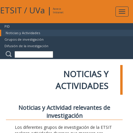
ETSIT
/
UVa
|
Acceso
Expan
Intranet
naveg
PID
Noticias y Actividades
Grupos de investigación
Difusión de la investigación
NOTICIAS Y
ACTIVIDADES
Noticias y Actividad relevantes de
investigación
Los diferentes grupos de investigación de la ETSIT