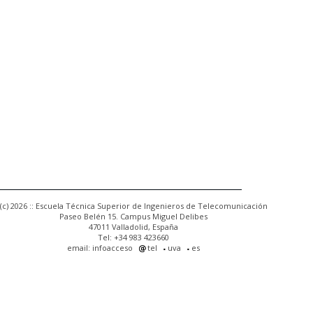
(c) 2026 :: Escuela Técnica Superior de Ingenieros de Telecomunicación
Paseo Belén 15. Campus Miguel Delibes
47011 Valladolid, España
Tel: +34 983 423660
email: infoacceso
tel
uva
es