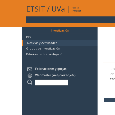
ETSIT
/
UVa
|
Acceso
Intranet
Investigación
PID
Noticias y Actividades
Grupos de investigación
Difusión de la investigación
Lo
Felicitaciones y quejas
en
Webmaster (web,correo,etc)
ta