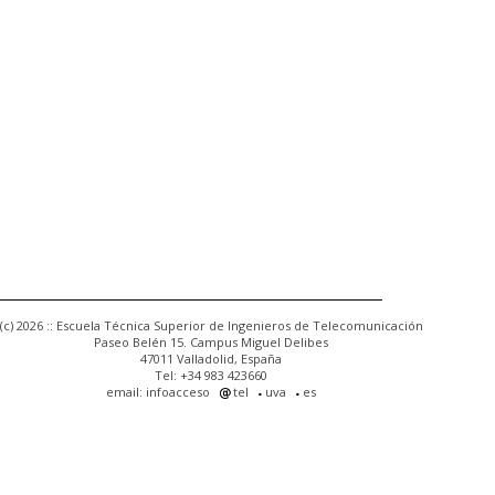
(c) 2026 :: Escuela Técnica Superior de Ingenieros de Telecomunicación
Paseo Belén 15. Campus Miguel Delibes
47011 Valladolid, España
Tel: +34 983 423660
email: infoacceso
tel
uva
es