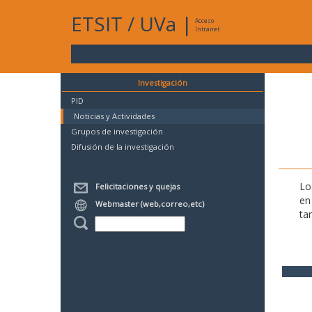
ETSIT
/
UVa
|
Acceso
Intranet
Investigación
PID
Noticias y Actividades
Grupos de investigación
Difusión de la investigación
Lo
Felicitaciones y quejas
en
Webmaster (web,correo,etc)
ta