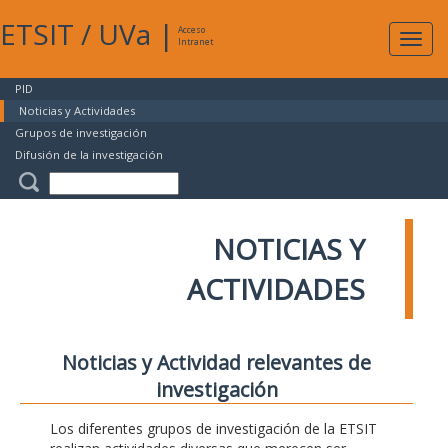
ETSIT
/
UVa
|
Acceso
Expan
Intranet
naveg
PID
Noticias y Actividades
Grupos de investigación
Difusión de la investigación
NOTICIAS Y
ACTIVIDADES
Noticias y Actividad relevantes de
investigación
Los diferentes grupos de investigación de la ETSIT