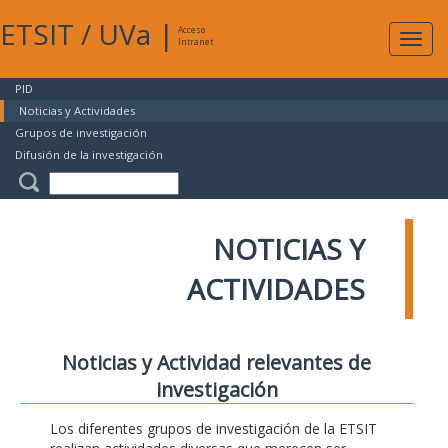
ETSIT
/
UVa
|
Acceso
Expan
Intranet
naveg
PID
Noticias y Actividades
Grupos de investigación
Difusión de la investigación
NOTICIAS Y
ACTIVIDADES
Noticias y Actividad relevantes de
investigación
Los diferentes grupos de investigación de la ETSIT