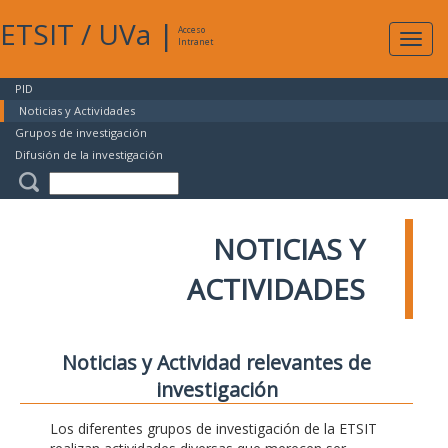
ETSIT
/
UVa
|
Acceso
Expan
Intranet
naveg
PID
Noticias y Actividades
Grupos de investigación
Difusión de la investigación
NOTICIAS Y
ACTIVIDADES
Noticias y Actividad relevantes de
investigación
Los diferentes grupos de investigación de la ETSIT