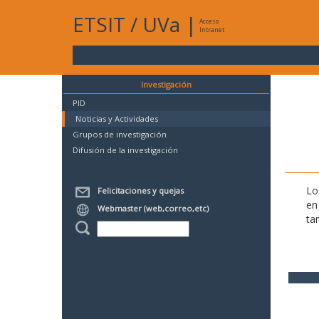
ETSIT
/
UVa
|
Acceso
Intranet
Investigación
PID
Noticias y Actividades
Grupos de investigación
Difusión de la investigación
Lo
Felicitaciones y quejas
en
Webmaster (web,correo,etc)
ta