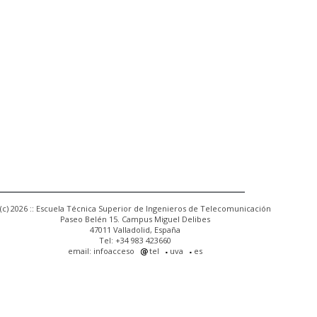
(c) 2026 :: Escuela Técnica Superior de Ingenieros de Telecomunicación
Paseo Belén 15. Campus Miguel Delibes
47011 Valladolid, España
Tel: +34 983 423660
email: infoacceso
tel
uva
es