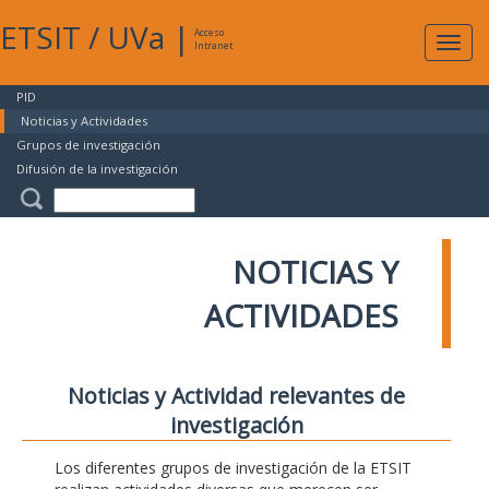
ETSIT
/
UVa
|
Acceso
Expan
Intranet
naveg
PID
Noticias y Actividades
Grupos de investigación
Difusión de la investigación
NOTICIAS Y
ACTIVIDADES
Noticias y Actividad relevantes de
investigación
Los diferentes grupos de investigación de la ETSIT