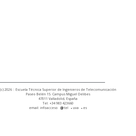
(c) 2026 :: Escuela Técnica Superior de Ingenieros de Telecomunicación
Paseo Belén 15. Campus Miguel Delibes
47011 Valladolid, España
Tel: +34 983 423660
email: infoacceso
tel
uva
es