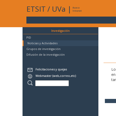
ETSIT
/
UVa
|
Acceso
Intranet
Investigación
PID
Noticias y Actividades
Grupos de investigación
Difusión de la investigación
Lo
Felicitaciones y quejas
en
Webmaster (web,correo,etc)
ta