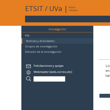
ETSIT
/
UVa
|
Acceso
Intranet
Investigación
PID
Noticias y Actividades
Grupos de investigación
Difusión de la investigación
Lo
Felicitaciones y quejas
en
Webmaster (web,correo,etc)
ta