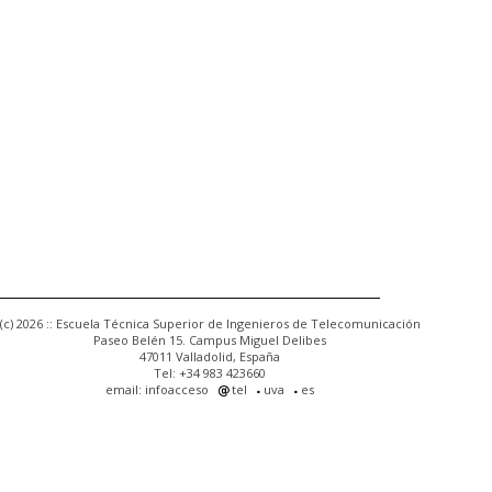
(c) 2026 :: Escuela Técnica Superior de Ingenieros de Telecomunicación
Paseo Belén 15. Campus Miguel Delibes
47011 Valladolid, España
Tel: +34 983 423660
email: infoacceso
tel
uva
es