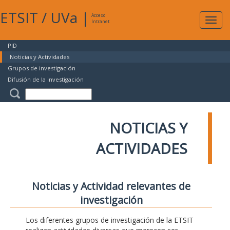
ETSIT
/
UVa
|
Acceso
Expan
Intranet
naveg
PID
Noticias y Actividades
Grupos de investigación
Difusión de la investigación
NOTICIAS Y
ACTIVIDADES
Noticias y Actividad relevantes de
investigación
Los diferentes grupos de investigación de la ETSIT