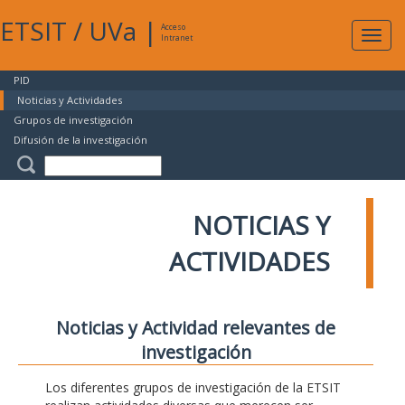
ETSIT
/
UVa
|
Acceso
Expan
Intranet
naveg
PID
Noticias y Actividades
Grupos de investigación
Difusión de la investigación
NOTICIAS Y
ACTIVIDADES
Noticias y Actividad relevantes de
investigación
Los diferentes grupos de investigación de la ETSIT