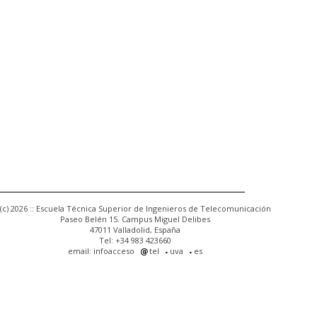
(c) 2026 :: Escuela Técnica Superior de Ingenieros de Telecomunicación
Paseo Belén 15. Campus Miguel Delibes
47011 Valladolid, España
Tel: +34 983 423660
email: infoacceso
tel
uva
es