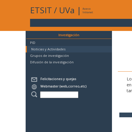
ETSIT
/
UVa
|
Acceso
Intranet
Investigación
PID
Noticias y Actividades
Grupos de investigación
Difusión de la investigación
Lo
Felicitaciones y quejas
en
Webmaster (web,correo,etc)
ta