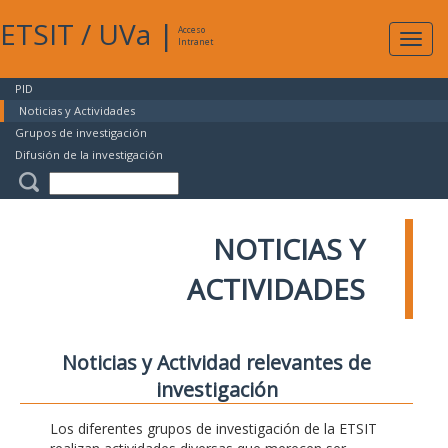
ETSIT
/
UVa
|
Acceso
Expan
Intranet
naveg
PID
Noticias y Actividades
Grupos de investigación
Difusión de la investigación
NOTICIAS Y
ACTIVIDADES
Noticias y Actividad relevantes de
investigación
Los diferentes grupos de investigación de la ETSIT