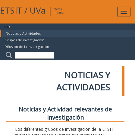
ETSIT
/
UVa
|
Acceso
Expan
Intranet
naveg
PID
Noticias y Actividades
Grupos de investigación
Difusión de la investigación
NOTICIAS Y
ACTIVIDADES
Noticias y Actividad relevantes de
investigación
Los diferentes grupos de investigación de la ETSIT