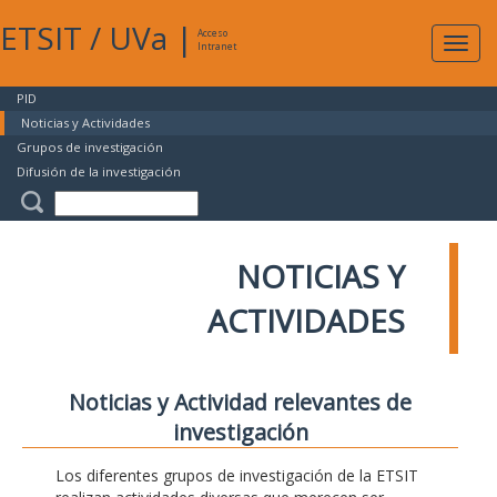
ETSIT
/
UVa
|
Acceso
Expan
Intranet
naveg
PID
Noticias y Actividades
Grupos de investigación
Difusión de la investigación
NOTICIAS Y
ACTIVIDADES
Noticias y Actividad relevantes de
investigación
Los diferentes grupos de investigación de la ETSIT