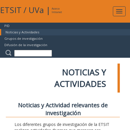
ETSIT
/
UVa
|
Acceso
Expan
Intranet
naveg
PID
Noticias y Actividades
Grupos de investigación
Difusión de la investigación
NOTICIAS Y
ACTIVIDADES
Noticias y Actividad relevantes de
investigación
Los diferentes grupos de investigación de la ETSIT