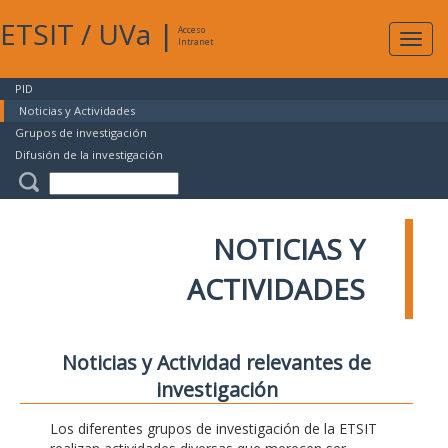
ETSIT
/
UVa
|
Acceso
Expan
Intranet
naveg
PID
Noticias y Actividades
Grupos de investigación
Difusión de la investigación
NOTICIAS Y
ACTIVIDADES
Noticias y Actividad relevantes de
investigación
Los diferentes grupos de investigación de la ETSIT