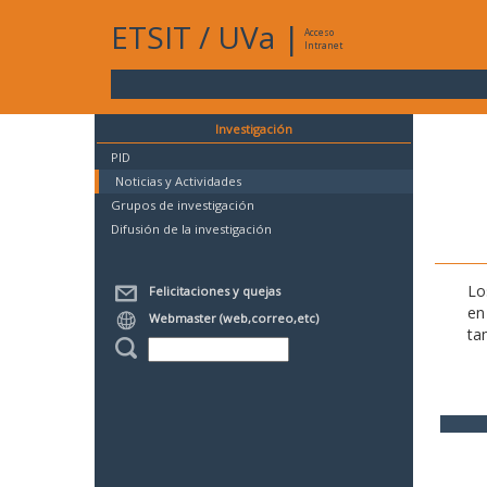
ETSIT
/
UVa
|
Acceso
Intranet
Investigación
PID
Noticias y Actividades
Grupos de investigación
Difusión de la investigación
Lo
Felicitaciones y quejas
en
Webmaster (web,correo,etc)
ta