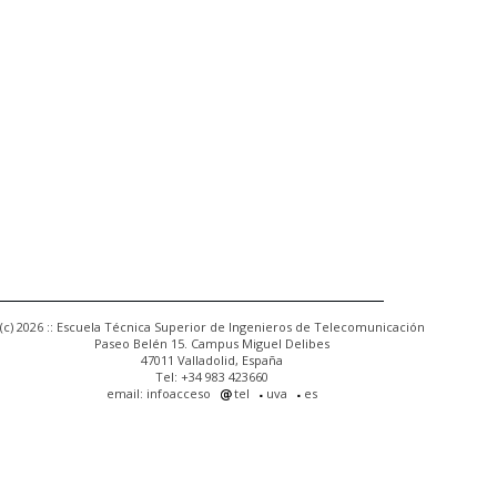
(c) 2026 :: Escuela Técnica Superior de Ingenieros de Telecomunicación
Paseo Belén 15. Campus Miguel Delibes
47011 Valladolid, España
Tel: +34 983 423660
email: infoacceso
tel
uva
es