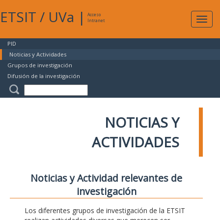
ETSIT
/
UVa
|
Acceso
Expan
Intranet
naveg
PID
Noticias y Actividades
Grupos de investigación
Difusión de la investigación
NOTICIAS Y
ACTIVIDADES
Noticias y Actividad relevantes de
investigación
Los diferentes grupos de investigación de la ETSIT