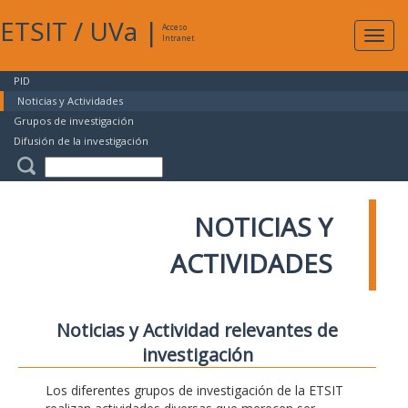
ETSIT
/
UVa
|
Acceso
Expan
Intranet
naveg
PID
Noticias y Actividades
Grupos de investigación
Difusión de la investigación
NOTICIAS Y
ACTIVIDADES
Noticias y Actividad relevantes de
investigación
Los diferentes grupos de investigación de la ETSIT