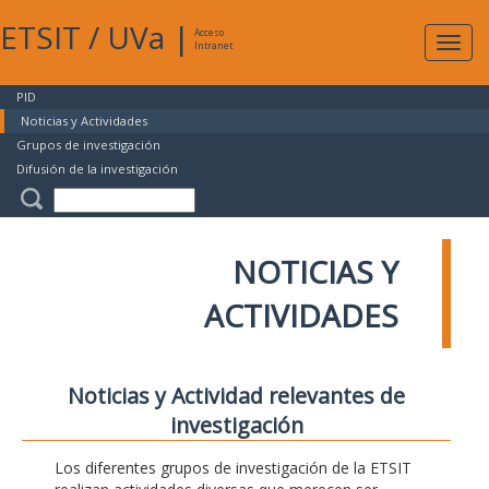
ETSIT
/
UVa
|
Acceso
Expan
Intranet
naveg
PID
Noticias y Actividades
Grupos de investigación
Difusión de la investigación
NOTICIAS Y
ACTIVIDADES
Noticias y Actividad relevantes de
investigación
Los diferentes grupos de investigación de la ETSIT