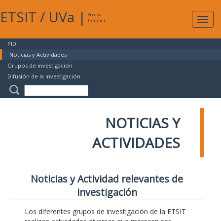
ETSIT
/
UVa
|
Acceso
Expan
Intranet
naveg
PID
Noticias y Actividades
Grupos de investigación
Difusión de la investigación
NOTICIAS Y
ACTIVIDADES
Noticias y Actividad relevantes de
investigación
Los diferentes grupos de investigación de la ETSIT