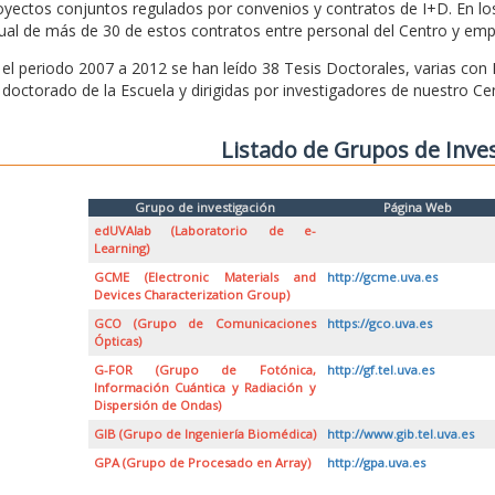
oyectos conjuntos regulados por convenios y contratos de I+D. En l
ual de más de 30 de estos contratos entre personal del Centro y emp
 el periodo 2007 a 2012 se han leído 38 Tesis Doctorales, varias con
 doctorado de la Escuela y dirigidas por investigadores de nuestro Ce
Listado de Grupos de Inve
Grupo de investigación
Página Web
edUVAlab (Laboratorio de e-
Learning)
GCME (Electronic Materials and
http://gcme.uva.es
Devices Characterization Group)
GCO (Grupo de Comunicaciones
https://gco.uva.es
Ópticas)
G-FOR (Grupo de Fotónica,
http://gf.tel.uva.es
Información Cuántica y Radiación y
Dispersión de Ondas)
GIB (Grupo de Ingeniería Biomédica)
http://www.gib.tel.uva.es
GPA (Grupo de Procesado en Array)
http://gpa.uva.es