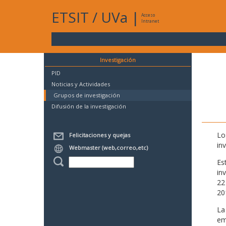
ETSIT
/
UVa
|
Acceso
Intranet
Investigación
PID
Noticias y Actividades
Grupos de investigación
Difusión de la investigación
Lo
Felicitaciones y quejas
in
Webmaster (web,correo,etc)
Es
in
22
20
La
em