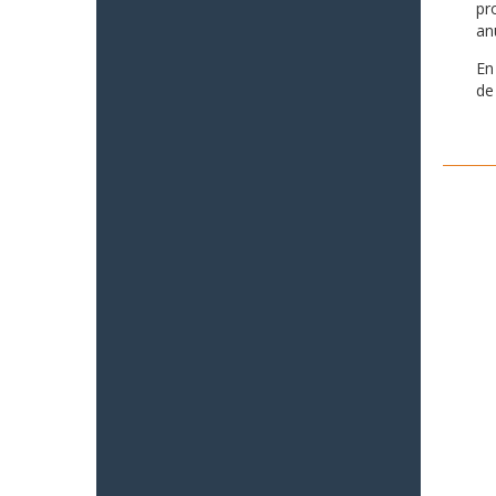
pr
an
En
de