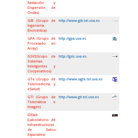
Radiación y
Dispersión de
Ondas)
GIB (Grupo de
http://www.gib.tel.uva.es
Ingeniería
Biomédica)
GPA (Grupo de
http://gpa.uva.es
Procesado en
Array)
GSIC(Grupo de
http://gsic.uva.es
Sistemas
Inteligentes y
Cooperativos)
GTe (Grupo de
http://www.sigte.tel.uva.es
Telemedicina y
eSalud)
GTI (Grupo de
http://www.gti.tel.uva.es
Telemática e
Imagen)
IDElab
(Laboratorio de
Infraestructuras
de Datos
Espaciales)