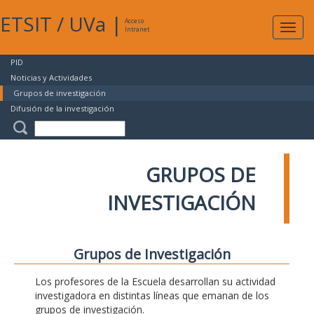
ETSIT
/
UVa
|
Acceso
Expan
Intranet
naveg
PID
Noticias y Actividades
Grupos de investigación
Difusión de la investigación
GRUPOS DE
INVESTIGACIÓN
Grupos de Investigación
Los profesores de la Escuela desarrollan su actividad
investigadora en distintas líneas que emanan de los
grupos de investigación.