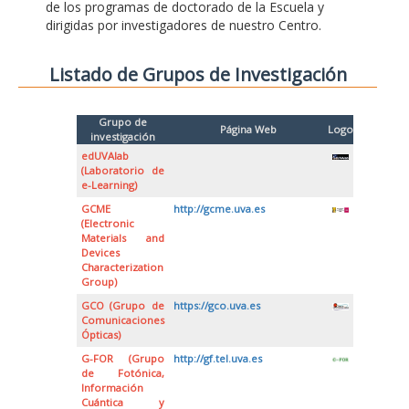
de los programas de doctorado de la Escuela y
dirigidas por investigadores de nuestro Centro.
Listado de Grupos de Investigación
Grupo de
Página Web
Logo
investigación
edUVAlab
(Laboratorio de
e-Learning)
GCME
http://gcme.uva.es
(Electronic
Materials and
Devices
Characterization
Group)
GCO (Grupo de
https://gco.uva.es
Comunicaciones
Ópticas)
G-FOR (Grupo
http://gf.tel.uva.es
de Fotónica,
Información
Cuántica y