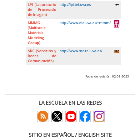
LPI (Laboratorio
http://lpi.tel.uva.es
de Procesado
de Imagen)
MMMG
http://www.ele.uva.es/~mmm/
(Multiscale
Materials
Modeling
Group)
SRC (Servicios y
http://www.src.tel.uva.es/
Redes de
Comunicación)
Fecha de revisión: 02-05-2023
LA ESCUELA EN LAS REDES
SITIO EN ESPAÑOL / ENGLISH SITE