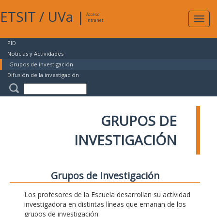
ETSIT
/
UVa
|
Acceso
Expan
Intranet
naveg
PID
Noticias y Actividades
Grupos de investigación
Difusión de la investigación
GRUPOS DE
INVESTIGACIÓN
Grupos de Investigación
Los profesores de la Escuela desarrollan su actividad
investigadora en distintas líneas que emanan de los
grupos de investigación.