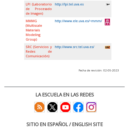
LPI (Laboratorio
http://lpi.tel.uva.es
de Procesado
de Imagen)
MMMG
http://www.ele.uva.es/~mmm/
(Multiscale
Materials
Modeling
Group)
SRC (Servicios y
http://www.src.tel.uva.es/
Redes de
Comunicación)
Fecha de revisión: 02-05-2023
LA ESCUELA EN LAS REDES
SITIO EN ESPAÑOL / ENGLISH SITE