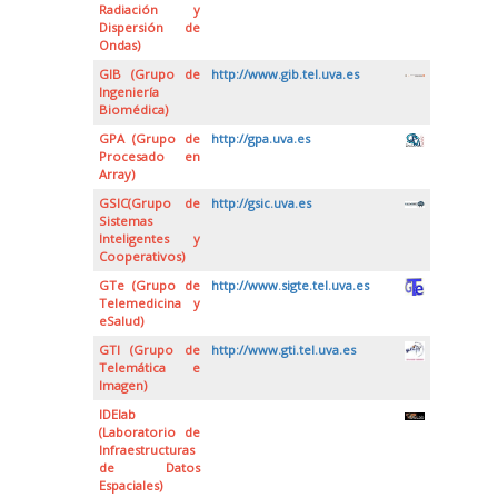
Radiación y
Dispersión de
Ondas)
GIB (Grupo de
http://www.gib.tel.uva.es
Ingeniería
Biomédica)
GPA (Grupo de
http://gpa.uva.es
Procesado en
Array)
GSIC(Grupo de
http://gsic.uva.es
Sistemas
Inteligentes y
Cooperativos)
GTe (Grupo de
http://www.sigte.tel.uva.es
Telemedicina y
eSalud)
GTI (Grupo de
http://www.gti.tel.uva.es
Telemática e
Imagen)
IDElab
(Laboratorio de
Infraestructuras
de Datos
Espaciales)