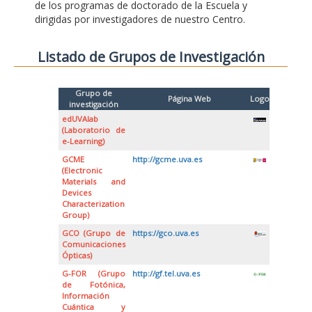
de los programas de doctorado de la Escuela y
dirigidas por investigadores de nuestro Centro.
Listado de Grupos de Investigación
Grupo de
Página Web
Logo
investigación
edUVAlab
(Laboratorio de
e-Learning)
GCME
http://gcme.uva.es
(Electronic
Materials and
Devices
Characterization
Group)
GCO (Grupo de
https://gco.uva.es
Comunicaciones
Ópticas)
G-FOR (Grupo
http://gf.tel.uva.es
de Fotónica,
Información
Cuántica y