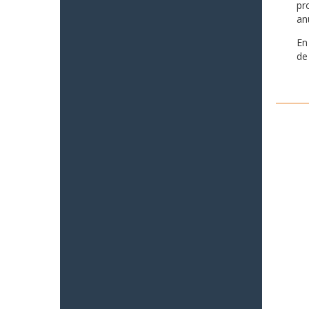
pr
an
En
de