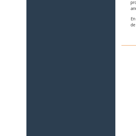
pr
an
En
de