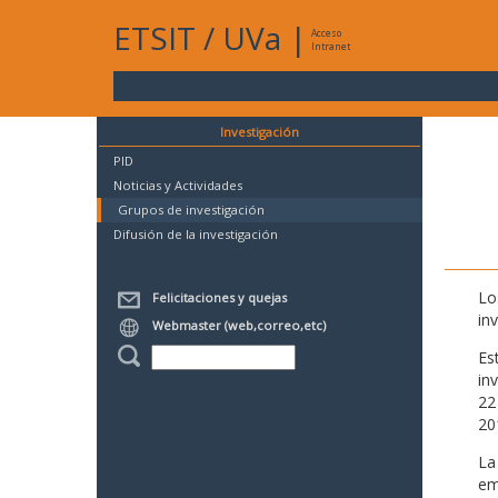
ETSIT
/
UVa
|
Acceso
Intranet
Investigación
PID
Noticias y Actividades
Grupos de investigación
Difusión de la investigación
Lo
Felicitaciones y quejas
in
Webmaster (web,correo,etc)
Es
in
22
20
La
em