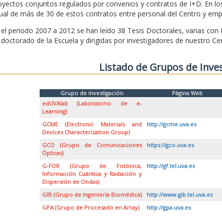
oyectos conjuntos regulados por convenios y contratos de I+D. En l
ual de más de 30 de estos contratos entre personal del Centro y emp
 el periodo 2007 a 2012 se han leído 38 Tesis Doctorales, varias con
 doctorado de la Escuela y dirigidas por investigadores de nuestro Ce
Listado de Grupos de Inve
Grupo de investigación
Página Web
edUVAlab (Laboratorio de e-
Learning)
GCME (Electronic Materials and
http://gcme.uva.es
Devices Characterization Group)
GCO (Grupo de Comunicaciones
https://gco.uva.es
Ópticas)
G-FOR (Grupo de Fotónica,
http://gf.tel.uva.es
Información Cuántica y Radiación y
Dispersión de Ondas)
GIB (Grupo de Ingeniería Biomédica)
http://www.gib.tel.uva.es
GPA (Grupo de Procesado en Array)
http://gpa.uva.es