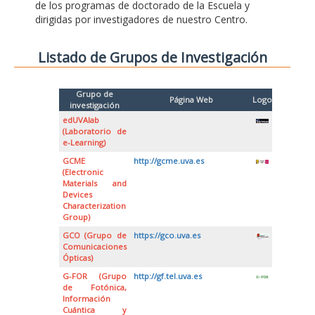
de los programas de doctorado de la Escuela y
dirigidas por investigadores de nuestro Centro.
Listado de Grupos de Investigación
Grupo de
Página Web
Logo
investigación
edUVAlab
(Laboratorio de
e-Learning)
GCME
http://gcme.uva.es
(Electronic
Materials and
Devices
Characterization
Group)
GCO (Grupo de
https://gco.uva.es
Comunicaciones
Ópticas)
G-FOR (Grupo
http://gf.tel.uva.es
de Fotónica,
Información
Cuántica y