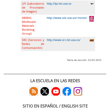
LPI (Laboratorio
http://lpi.tel.uva.es
de Procesado
de Imagen)
MMMG
http://www.ele.uva.es/~mmm/
(Multiscale
Materials
Modeling
Group)
SRC (Servicios y
http://www.src.tel.uva.es/
Redes de
Comunicación)
Fecha de revisión: 02-05-2023
LA ESCUELA EN LAS REDES
SITIO EN ESPAÑOL / ENGLISH SITE