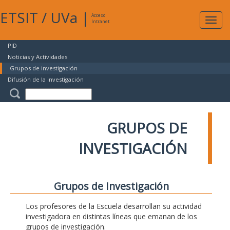
ETSIT
/
UVa
|
Acceso
Expan
Intranet
naveg
PID
Noticias y Actividades
Grupos de investigación
Difusión de la investigación
GRUPOS DE
INVESTIGACIÓN
Grupos de Investigación
Los profesores de la Escuela desarrollan su actividad
investigadora en distintas líneas que emanan de los
grupos de investigación.