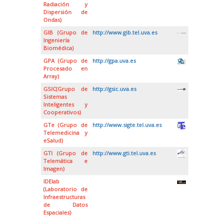
Radiación y
Dispersión de
Ondas)
GIB (Grupo de
http://www.gib.tel.uva.es
Ingeniería
Biomédica)
GPA (Grupo de
http://gpa.uva.es
Procesado en
Array)
GSIC(Grupo de
http://gsic.uva.es
Sistemas
Inteligentes y
Cooperativos)
GTe (Grupo de
http://www.sigte.tel.uva.es
Telemedicina y
eSalud)
GTI (Grupo de
http://www.gti.tel.uva.es
Telemática e
Imagen)
IDElab
(Laboratorio de
Infraestructuras
de Datos
Espaciales)