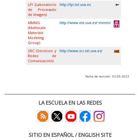
LPI (Laboratorio
http://lpi.tel.uva.es
de Procesado
de Imagen)
MMMG
http://www.ele.uva.es/~mmm/
(Multiscale
Materials
Modeling
Group)
SRC (Servicios y
http://www.src.tel.uva.es/
Redes de
Comunicación)
Fecha de revisión: 02-05-2023
LA ESCUELA EN LAS REDES
SITIO EN ESPAÑOL / ENGLISH SITE