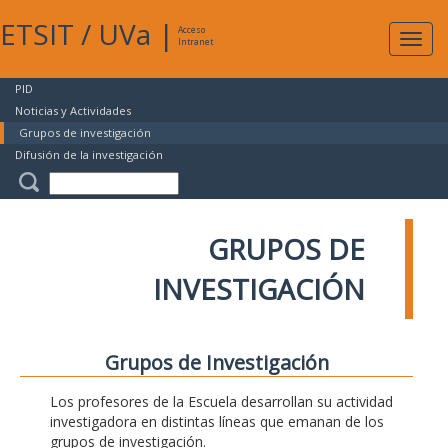
ETSIT
/
UVa
|
Acceso
Expan
Intranet
naveg
PID
Noticias y Actividades
Grupos de investigación
Difusión de la investigación
GRUPOS DE
INVESTIGACIÓN
Grupos de Investigación
Los profesores de la Escuela desarrollan su actividad
investigadora en distintas líneas que emanan de los
grupos de investigación.