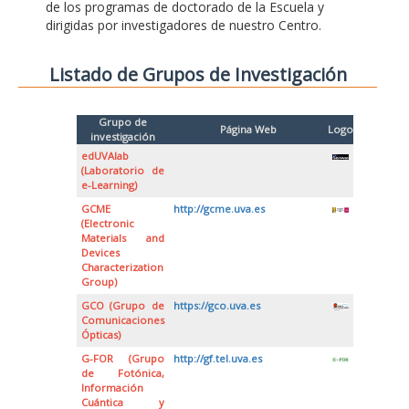
de los programas de doctorado de la Escuela y
dirigidas por investigadores de nuestro Centro.
Listado de Grupos de Investigación
Grupo de
Página Web
Logo
investigación
edUVAlab
(Laboratorio de
e-Learning)
GCME
http://gcme.uva.es
(Electronic
Materials and
Devices
Characterization
Group)
GCO (Grupo de
https://gco.uva.es
Comunicaciones
Ópticas)
G-FOR (Grupo
http://gf.tel.uva.es
de Fotónica,
Información
Cuántica y