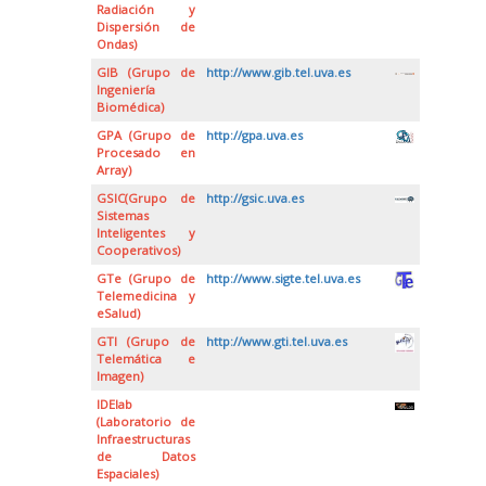
Radiación y
Dispersión de
Ondas)
GIB (Grupo de
http://www.gib.tel.uva.es
Ingeniería
Biomédica)
GPA (Grupo de
http://gpa.uva.es
Procesado en
Array)
GSIC(Grupo de
http://gsic.uva.es
Sistemas
Inteligentes y
Cooperativos)
GTe (Grupo de
http://www.sigte.tel.uva.es
Telemedicina y
eSalud)
GTI (Grupo de
http://www.gti.tel.uva.es
Telemática e
Imagen)
IDElab
(Laboratorio de
Infraestructuras
de Datos
Espaciales)