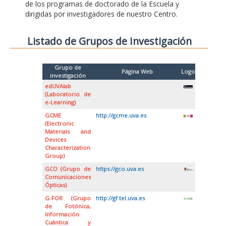
de los programas de doctorado de la Escuela y
dirigidas por investigadores de nuestro Centro.
Listado de Grupos de Investigación
Grupo de
Página Web
Logo
investigación
edUVAlab
(Laboratorio de
e-Learning)
GCME
http://gcme.uva.es
(Electronic
Materials and
Devices
Characterization
Group)
GCO (Grupo de
https://gco.uva.es
Comunicaciones
Ópticas)
G-FOR (Grupo
http://gf.tel.uva.es
de Fotónica,
Información
Cuántica y