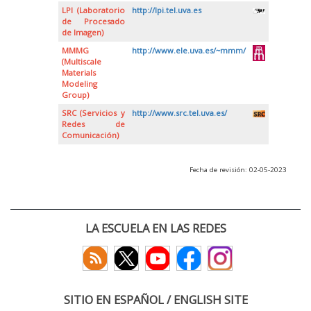
LPI (Laboratorio
http://lpi.tel.uva.es
de Procesado
de Imagen)
MMMG
http://www.ele.uva.es/~mmm/
(Multiscale
Materials
Modeling
Group)
SRC (Servicios y
http://www.src.tel.uva.es/
Redes de
Comunicación)
Fecha de revisión: 02-05-2023
LA ESCUELA EN LAS REDES
SITIO EN ESPAÑOL / ENGLISH SITE