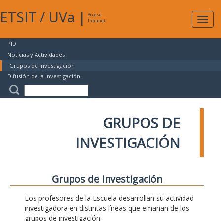
ETSIT
/
UVa
|
Acceso
Expan
Intranet
naveg
PID
Noticias y Actividades
Grupos de investigación
Difusión de la investigación
GRUPOS DE
INVESTIGACIÓN
Grupos de Investigación
Los profesores de la Escuela desarrollan su actividad
investigadora en distintas líneas que emanan de los
grupos de investigación.