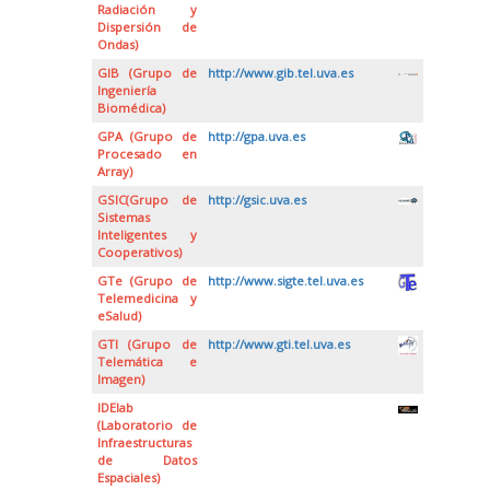
Radiación y
Dispersión de
Ondas)
GIB (Grupo de
http://www.gib.tel.uva.es
Ingeniería
Biomédica)
GPA (Grupo de
http://gpa.uva.es
Procesado en
Array)
GSIC(Grupo de
http://gsic.uva.es
Sistemas
Inteligentes y
Cooperativos)
GTe (Grupo de
http://www.sigte.tel.uva.es
Telemedicina y
eSalud)
GTI (Grupo de
http://www.gti.tel.uva.es
Telemática e
Imagen)
IDElab
(Laboratorio de
Infraestructuras
de Datos
Espaciales)