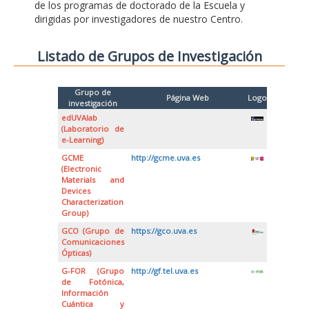
de los programas de doctorado de la Escuela y
dirigidas por investigadores de nuestro Centro.
Listado de Grupos de Investigación
Grupo de
Página Web
Logo
investigación
edUVAlab
(Laboratorio de
e-Learning)
GCME
http://gcme.uva.es
(Electronic
Materials and
Devices
Characterization
Group)
GCO (Grupo de
https://gco.uva.es
Comunicaciones
Ópticas)
G-FOR (Grupo
http://gf.tel.uva.es
de Fotónica,
Información
Cuántica y