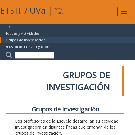
ETSIT
/
UVa
|
Acceso
Expan
Intranet
naveg
PID
Noticias y Actividades
Grupos de investigación
Difusión de la investigación
GRUPOS DE
INVESTIGACIÓN
Grupos de Investigación
Los profesores de la Escuela desarrollan su actividad
investigadora en distintas líneas que emanan de los
grupos de investigación.