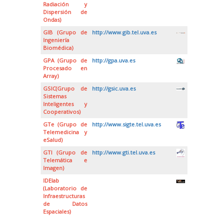
Radiación y
Dispersión de
Ondas)
GIB (Grupo de
http://www.gib.tel.uva.es
Ingeniería
Biomédica)
GPA (Grupo de
http://gpa.uva.es
Procesado en
Array)
GSIC(Grupo de
http://gsic.uva.es
Sistemas
Inteligentes y
Cooperativos)
GTe (Grupo de
http://www.sigte.tel.uva.es
Telemedicina y
eSalud)
GTI (Grupo de
http://www.gti.tel.uva.es
Telemática e
Imagen)
IDElab
(Laboratorio de
Infraestructuras
de Datos
Espaciales)