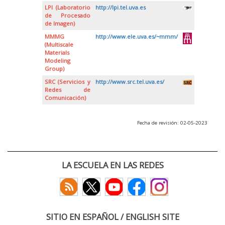
LPI (Laboratorio
http://lpi.tel.uva.es
de Procesado
de Imagen)
MMMG
http://www.ele.uva.es/~mmm/
(Multiscale
Materials
Modeling
Group)
SRC (Servicios y
http://www.src.tel.uva.es/
Redes de
Comunicación)
Fecha de revisión: 02-05-2023
LA ESCUELA EN LAS REDES
SITIO EN ESPAÑOL / ENGLISH SITE