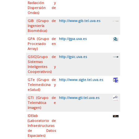
Radiación y
Dispersión de
Ondas)
GIB (Grupo de
http://www.gib.tel.uva.es
Ingeniería
Biomédica)
GPA (Grupo de
http://gpa.uva.es
Procesado en
Array)
GSIC(Grupo de
http://gsic.uva.es
Sistemas
Inteligentes y
Cooperativos)
GTe (Grupo de
http://www.sigte.tel.uva.es
Telemedicina y
eSalud)
GTI (Grupo de
http://www.gti.tel.uva.es
Telemática e
Imagen)
IDElab
(Laboratorio de
Infraestructuras
de Datos
Espaciales)