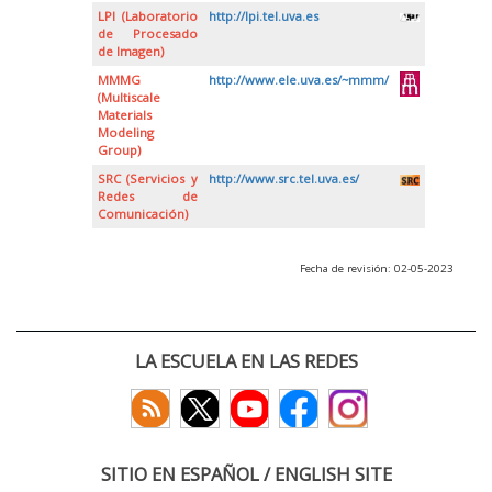
LPI (Laboratorio
http://lpi.tel.uva.es
de Procesado
de Imagen)
MMMG
http://www.ele.uva.es/~mmm/
(Multiscale
Materials
Modeling
Group)
SRC (Servicios y
http://www.src.tel.uva.es/
Redes de
Comunicación)
Fecha de revisión: 02-05-2023
LA ESCUELA EN LAS REDES
SITIO EN ESPAÑOL / ENGLISH SITE