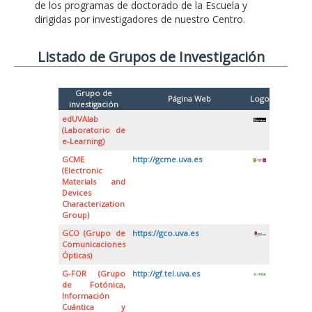
de los programas de doctorado de la Escuela y
dirigidas por investigadores de nuestro Centro.
Listado de Grupos de Investigación
Grupo de
Página Web
Logo
investigación
edUVAlab
(Laboratorio de
e-Learning)
GCME
http://gcme.uva.es
(Electronic
Materials and
Devices
Characterization
Group)
GCO (Grupo de
https://gco.uva.es
Comunicaciones
Ópticas)
G-FOR (Grupo
http://gf.tel.uva.es
de Fotónica,
Información
Cuántica y