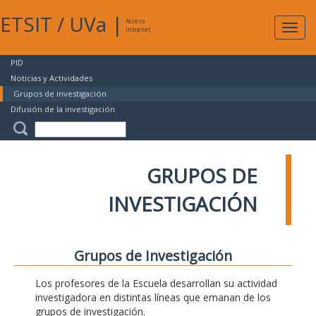
ETSIT
/
UVa
|
Acceso
Expan
Intranet
naveg
PID
Noticias y Actividades
Grupos de investigación
Difusión de la investigación
GRUPOS DE
INVESTIGACIÓN
Grupos de Investigación
Los profesores de la Escuela desarrollan su actividad
investigadora en distintas líneas que emanan de los
grupos de investigación.