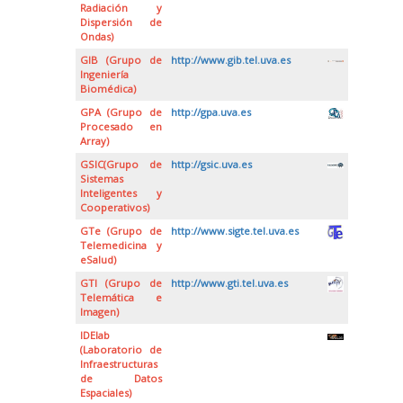
Radiación y
Dispersión de
Ondas)
GIB (Grupo de
http://www.gib.tel.uva.es
Ingeniería
Biomédica)
GPA (Grupo de
http://gpa.uva.es
Procesado en
Array)
GSIC(Grupo de
http://gsic.uva.es
Sistemas
Inteligentes y
Cooperativos)
GTe (Grupo de
http://www.sigte.tel.uva.es
Telemedicina y
eSalud)
GTI (Grupo de
http://www.gti.tel.uva.es
Telemática e
Imagen)
IDElab
(Laboratorio de
Infraestructuras
de Datos
Espaciales)