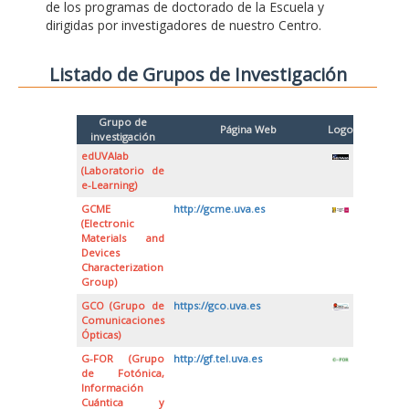
de los programas de doctorado de la Escuela y
dirigidas por investigadores de nuestro Centro.
Listado de Grupos de Investigación
Grupo de
Página Web
Logo
investigación
edUVAlab
(Laboratorio de
e-Learning)
GCME
http://gcme.uva.es
(Electronic
Materials and
Devices
Characterization
Group)
GCO (Grupo de
https://gco.uva.es
Comunicaciones
Ópticas)
G-FOR (Grupo
http://gf.tel.uva.es
de Fotónica,
Información
Cuántica y