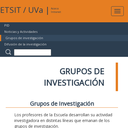
ETSIT
/
UVa
|
Acceso
Expan
Intranet
naveg
PID
Noticias y Actividades
Grupos de investigación
Difusión de la investigación
GRUPOS DE
INVESTIGACIÓN
Grupos de Investigación
Los profesores de la Escuela desarrollan su actividad
investigadora en distintas líneas que emanan de los
grupos de investigación.