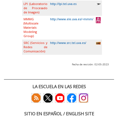
LPI (Laboratorio
http://lpi.tel.uva.es
de Procesado
de Imagen)
MMMG
http://www.ele.uva.es/~mmm/
(Multiscale
Materials
Modeling
Group)
SRC (Servicios y
http://www.src.tel.uva.es/
Redes de
Comunicación)
Fecha de revisión: 02-05-2023
LA ESCUELA EN LAS REDES
SITIO EN ESPAÑOL / ENGLISH SITE