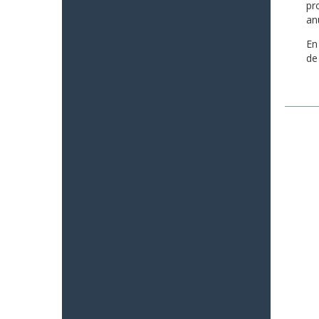
pr
an
En
de