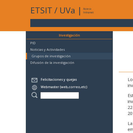
ETSIT
/
UVa
|
Acceso
Intranet
Investigación
PID
Noticias y Actividades
Grupos de investigación
Difusión de la investigación
Lo
Felicitaciones y quejas
in
Webmaster (web,correo,etc)
Es
in
22
20
La
em