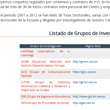
oyectos conjuntos regulados por convenios y contratos de I+D. En l
ual de más de 30 de estos contratos entre personal del Centro y emp
 el periodo 2007 a 2012 se han leído 38 Tesis Doctorales, varias con
 doctorado de la Escuela y dirigidas por investigadores de nuestro Ce
Listado de Grupos de Inve
Grupo de investigación
Página Web
edUVAlab (Laboratorio de e-
Learning)
GCME (Electronic Materials and
http://gcme.uva.es
Devices Characterization Group)
GCO (Grupo de Comunicaciones
https://gco.uva.es
Ópticas)
G-FOR (Grupo de Fotónica,
http://gf.tel.uva.es
Información Cuántica y Radiación y
Dispersión de Ondas)
GIB (Grupo de Ingeniería Biomédica)
http://www.gib.tel.uva.es
GPA (Grupo de Procesado en Array)
http://gpa.uva.es