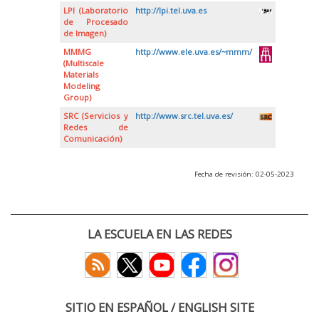
LPI (Laboratorio
http://lpi.tel.uva.es
de Procesado
de Imagen)
MMMG
http://www.ele.uva.es/~mmm/
(Multiscale
Materials
Modeling
Group)
SRC (Servicios y
http://www.src.tel.uva.es/
Redes de
Comunicación)
Fecha de revisión: 02-05-2023
LA ESCUELA EN LAS REDES
SITIO EN ESPAÑOL / ENGLISH SITE