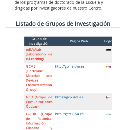
de los programas de doctorado de la Escuela y
dirigidas por investigadores de nuestro Centro.
Listado de Grupos de Investigación
Grupo de
Página Web
Logo
investigación
edUVAlab
(Laboratorio de
e-Learning)
GCME
http://gcme.uva.es
(Electronic
Materials and
Devices
Characterization
Group)
GCO (Grupo de
https://gco.uva.es
Comunicaciones
Ópticas)
G-FOR (Grupo
http://gf.tel.uva.es
de Fotónica,
Información
Cuántica y