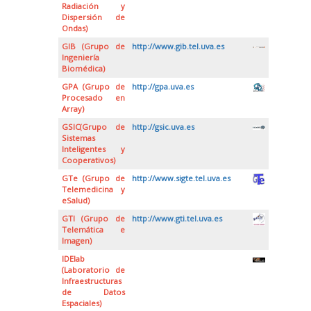
Radiación y
Dispersión de
Ondas)
GIB (Grupo de
http://www.gib.tel.uva.es
Ingeniería
Biomédica)
GPA (Grupo de
http://gpa.uva.es
Procesado en
Array)
GSIC(Grupo de
http://gsic.uva.es
Sistemas
Inteligentes y
Cooperativos)
GTe (Grupo de
http://www.sigte.tel.uva.es
Telemedicina y
eSalud)
GTI (Grupo de
http://www.gti.tel.uva.es
Telemática e
Imagen)
IDElab
(Laboratorio de
Infraestructuras
de Datos
Espaciales)