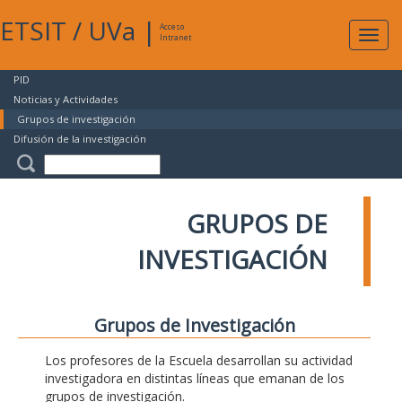
ETSIT
/
UVa
|
Acceso
Expan
Intranet
naveg
PID
Noticias y Actividades
Grupos de investigación
Difusión de la investigación
GRUPOS DE
INVESTIGACIÓN
Grupos de Investigación
Los profesores de la Escuela desarrollan su actividad
investigadora en distintas líneas que emanan de los
grupos de investigación.