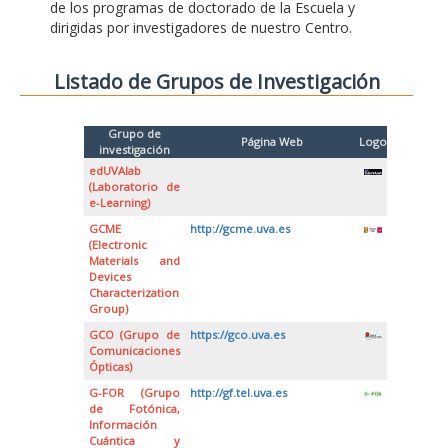
de los programas de doctorado de la Escuela y
dirigidas por investigadores de nuestro Centro.
Listado de Grupos de Investigación
Grupo de
Página Web
Logo
investigación
edUVAlab
(Laboratorio de
e-Learning)
GCME
http://gcme.uva.es
(Electronic
Materials and
Devices
Characterization
Group)
GCO (Grupo de
https://gco.uva.es
Comunicaciones
Ópticas)
G-FOR (Grupo
http://gf.tel.uva.es
de Fotónica,
Información
Cuántica y