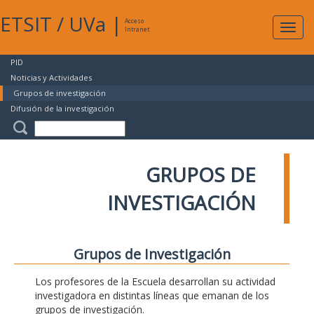
ETSIT
/
UVa
|
Acceso
Expan
Intranet
naveg
PID
Noticias y Actividades
Grupos de investigación
Difusión de la investigación
GRUPOS DE
INVESTIGACIÓN
Grupos de Investigación
Los profesores de la Escuela desarrollan su actividad
investigadora en distintas líneas que emanan de los
grupos de investigación.