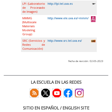
LPI (Laboratorio
http://lpi.tel.uva.es
de Procesado
de Imagen)
MMMG
http://www.ele.uva.es/~mmm/
(Multiscale
Materials
Modeling
Group)
SRC (Servicios y
http://www.src.tel.uva.es/
Redes de
Comunicación)
Fecha de revisión: 02-05-2023
LA ESCUELA EN LAS REDES
SITIO EN ESPAÑOL / ENGLISH SITE