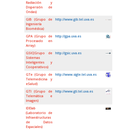
Radiación y
Dispersión de
Ondas)
GIB (Grupo de
http://www.gib.tel.uva.es
Ingeniería
Biomédica)
GPA (Grupo de
http://gpa.uva.es
Procesado en
Array)
GSIC(Grupo de
http://gsic.uva.es
Sistemas
Inteligentes y
Cooperativos)
GTe (Grupo de
http://www.sigte.tel.uva.es
Telemedicina y
eSalud)
GTI (Grupo de
http://www.gti.tel.uva.es
Telemática e
Imagen)
IDElab
(Laboratorio de
Infraestructuras
de Datos
Espaciales)