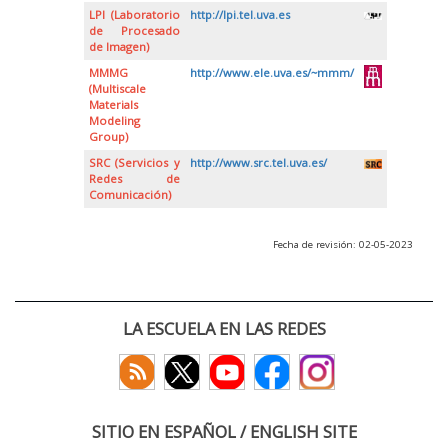
LPI (Laboratorio
http://lpi.tel.uva.es
de Procesado
de Imagen)
MMMG
http://www.ele.uva.es/~mmm/
(Multiscale
Materials
Modeling
Group)
SRC (Servicios y
http://www.src.tel.uva.es/
Redes de
Comunicación)
Fecha de revisión: 02-05-2023
LA ESCUELA EN LAS REDES
SITIO EN ESPAÑOL / ENGLISH SITE