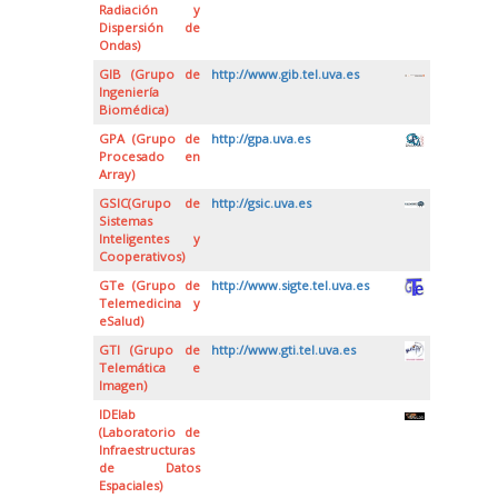
Radiación y
Dispersión de
Ondas)
GIB (Grupo de
http://www.gib.tel.uva.es
Ingeniería
Biomédica)
GPA (Grupo de
http://gpa.uva.es
Procesado en
Array)
GSIC(Grupo de
http://gsic.uva.es
Sistemas
Inteligentes y
Cooperativos)
GTe (Grupo de
http://www.sigte.tel.uva.es
Telemedicina y
eSalud)
GTI (Grupo de
http://www.gti.tel.uva.es
Telemática e
Imagen)
IDElab
(Laboratorio de
Infraestructuras
de Datos
Espaciales)