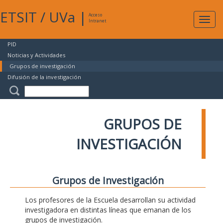
ETSIT
/
UVa
|
Acceso
Expan
Intranet
naveg
PID
Noticias y Actividades
Grupos de investigación
Difusión de la investigación
GRUPOS DE
INVESTIGACIÓN
Grupos de Investigación
Los profesores de la Escuela desarrollan su actividad
investigadora en distintas líneas que emanan de los
grupos de investigación.