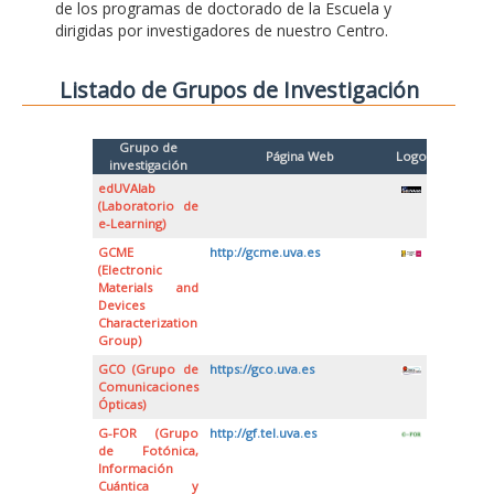
de los programas de doctorado de la Escuela y
dirigidas por investigadores de nuestro Centro.
Listado de Grupos de Investigación
Grupo de
Página Web
Logo
investigación
edUVAlab
(Laboratorio de
e-Learning)
GCME
http://gcme.uva.es
(Electronic
Materials and
Devices
Characterization
Group)
GCO (Grupo de
https://gco.uva.es
Comunicaciones
Ópticas)
G-FOR (Grupo
http://gf.tel.uva.es
de Fotónica,
Información
Cuántica y