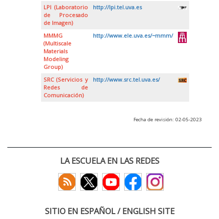
LPI (Laboratorio
http://lpi.tel.uva.es
de Procesado
de Imagen)
MMMG
http://www.ele.uva.es/~mmm/
(Multiscale
Materials
Modeling
Group)
SRC (Servicios y
http://www.src.tel.uva.es/
Redes de
Comunicación)
Fecha de revisión: 02-05-2023
LA ESCUELA EN LAS REDES
SITIO EN ESPAÑOL / ENGLISH SITE