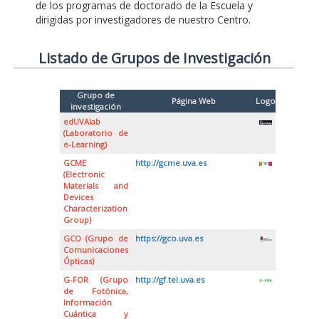
de los programas de doctorado de la Escuela y
dirigidas por investigadores de nuestro Centro.
Listado de Grupos de Investigación
Grupo de
Página Web
Logo
investigación
edUVAlab
(Laboratorio de
e-Learning)
GCME
http://gcme.uva.es
(Electronic
Materials and
Devices
Characterization
Group)
GCO (Grupo de
https://gco.uva.es
Comunicaciones
Ópticas)
G-FOR (Grupo
http://gf.tel.uva.es
de Fotónica,
Información
Cuántica y