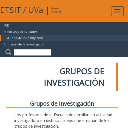
ETSIT
/
UVa
|
Acceso
Expan
Intranet
naveg
PID
Noticias y Actividades
Grupos de investigación
Difusión de la investigación
GRUPOS DE
INVESTIGACIÓN
Grupos de Investigación
Los profesores de la Escuela desarrollan su actividad
investigadora en distintas líneas que emanan de los
grupos de investigación.