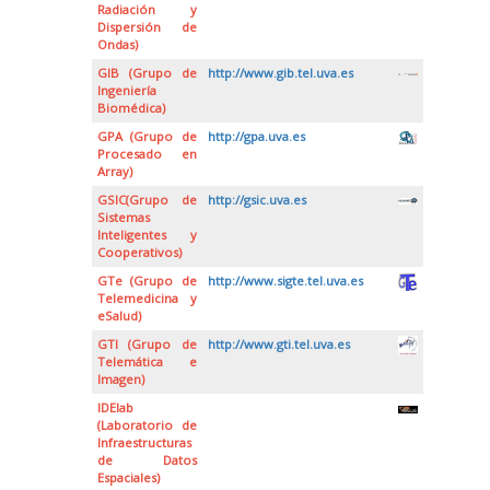
Radiación y
Dispersión de
Ondas)
GIB (Grupo de
http://www.gib.tel.uva.es
Ingeniería
Biomédica)
GPA (Grupo de
http://gpa.uva.es
Procesado en
Array)
GSIC(Grupo de
http://gsic.uva.es
Sistemas
Inteligentes y
Cooperativos)
GTe (Grupo de
http://www.sigte.tel.uva.es
Telemedicina y
eSalud)
GTI (Grupo de
http://www.gti.tel.uva.es
Telemática e
Imagen)
IDElab
(Laboratorio de
Infraestructuras
de Datos
Espaciales)